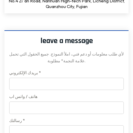
No.4 Zi 'an Road, Nanhuan High-tech Park, Licheng District,
Quanzhou City, Fujian
leave a message
لأي طلب معلومات أو دعم فني، املأ النموذج. جميع الحقول التي تحمل
علامة النجمة* مطلوبة.
بريدك الإلكتروني *
هاتف / واتس اب
رسالتك *