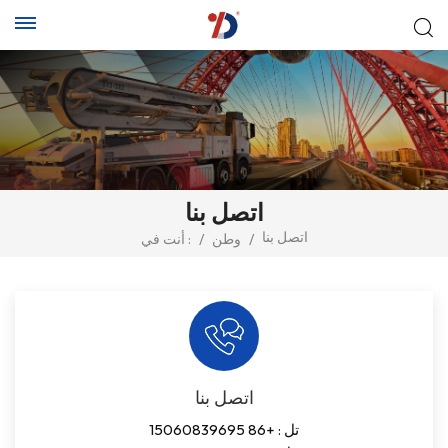
اتصل بنا
اتصل بنا
/
وطن
/
أنت في :
اتصل بنا
تل :
+86 15060839695