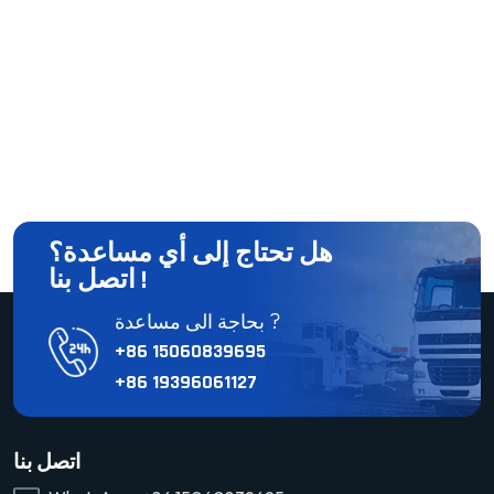
هل تحتاج إلى أي مساعدة؟
اتصل بنا !
بحاجة الى مساعدة ?
+86 15060839695
+86 19396061127
اتصل بنا