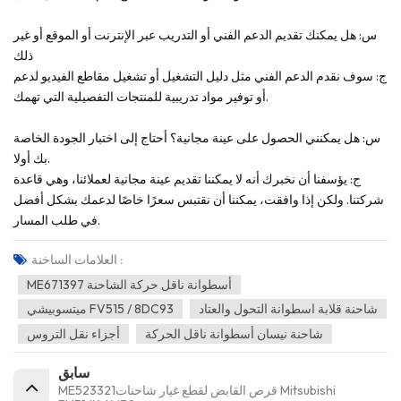
س: هل يمكنك تقديم الدعم الفني أو التدريب عبر الإنترنت أو الموقع أو غير
ذلك
ج: سوف نقدم الدعم الفني مثل دليل التشغيل أو تشغيل مقاطع الفيديو لدعم
أو توفير مواد تدريبية للمنتجات التفصيلية التي تهمك.
س: هل يمكنني الحصول على عينة مجانية؟ أحتاج إلى اختبار الجودة الخاصة
بك أولا.
ج: يؤسفنا أن نخبرك أنه لا يمكننا تقديم عينة مجانية لعملائنا، وهي قاعدة
شركتنا. ولكن إذا وافقت، يمكننا أن نقتبس سعرًا خاصًا لدعمك بشكل أفضل
في طلب المسار.
العلامات الساخنة :
ME671397 أسطوانة ناقل حركة الشاحنة
شاحنة قلابة اسطوانة التحول والعتاد
ميتسوبيشي FV515 / 8DC93
شاحنة نيسان أسطوانة ناقل الحركة
أجزاء نقل التروس
سابق
ME523321قرص القابض لقطع غيار شاحنات Mitsubishi