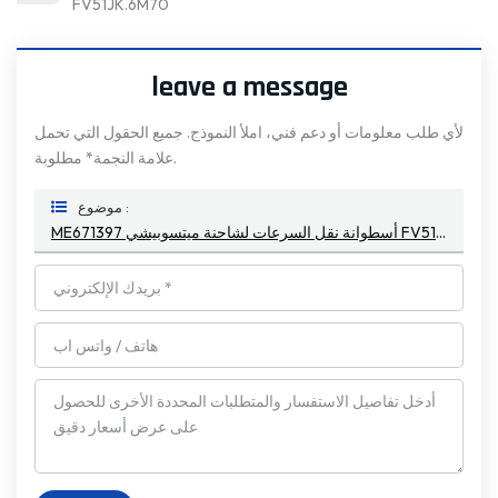
FV51JK.6M70
leave a message
لأي طلب معلومات أو دعم فني، املأ النموذج. جميع الحقول التي تحمل
علامة النجمة* مطلوبة.
موضوع :
ME671397 أسطوانة نقل السرعات لشاحنة ميتسوبيشي FV515 / 8DC93