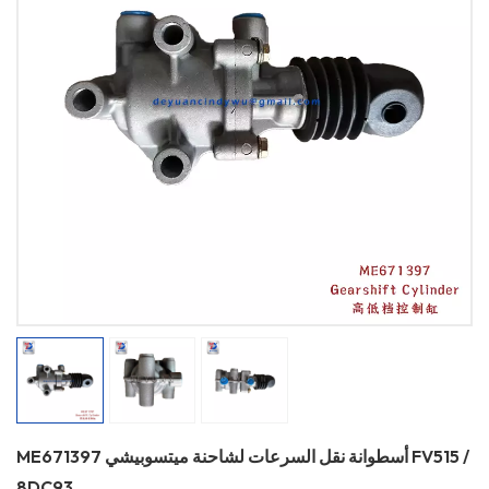
ME671397 أسطوانة نقل السرعات لشاحنة ميتسوبيشي FV515 /
8DC93