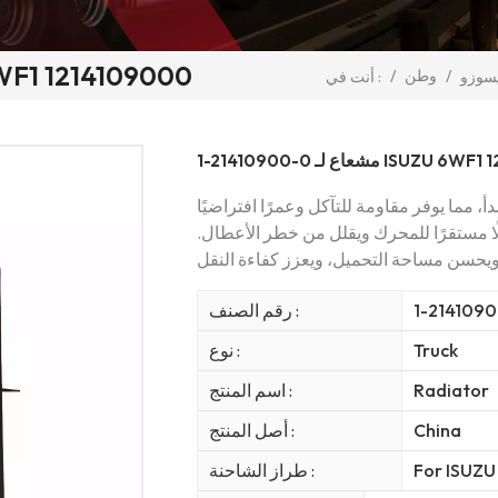
1-21410900-0 مشعاع لـ 09000
/
وطن
/
يسوزو
أنت في :
لـ ISUZU 6WF1 1214109000
أ، مما يوفر مقاومة للتآكل وعمرًا افتراضيًا
لًا مستقرًا للمحرك ويقلل من خطر الأعطال.
1-214109
رقم الصنف :
Truck
نوع :
Radiator
اسم المنتج :
China
أصل المنتج :
For ISUZU
طراز الشاحنة :