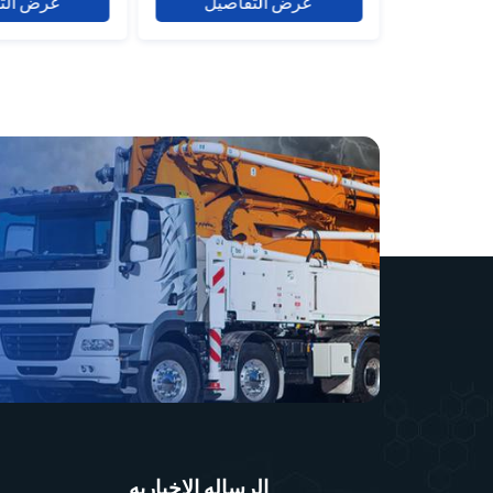
عرض التفاصيل
عرض الت
للشاحنات، وذلك
مسؤول عن ا
باستخدام آلية القيادة
التوتر المنا
الكهربائية لتحقيق وظائف
المروحة لضم
القفل وفتح القفل عن بعد
الفعال والمس
بشكل سريع ومريح.
تبريد المح
مصنوعة من مواد عالية
من مواد عا
القوة، وهي مقاومة
وتتميز بمتانة
للتطفل والسرقة، مما
أن تقلل بش
يعزز أمان السيارة. سهل
تآكل الحزا
التركيب ومتوافق مع
مما يعزز
موديلات المركبات
وموثوقية السيارة.
المتعددة، فهو يوفر
لسائقي الشاحنات تجربة
قيادة مريحة ومطمئنة.
الرساله الاخباريه