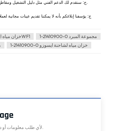
ج: سنقدم لك الدعم الفني مثل دليل التشغيل ومقاطع الفيديو التشغيلية لدعم أو توفير مواد تدريبية للمنتجات التفصيلية التي أنت مهتم بها.
ج: يؤسفنا إبلاغكم بأنه لا يمكننا تقديم عينات مجانية ل
1-21410900-0 مجموعة المبرد
خزان مياه ايسوزو 6WF1
1-21410900-0 خزان مياه لشاحنة ايسوزو
م
sage
لأي طلب معلومات أو دعم فني، املأ النموذج. جميع الحقول التي تحمل علامة النجمة* مطلوبة.