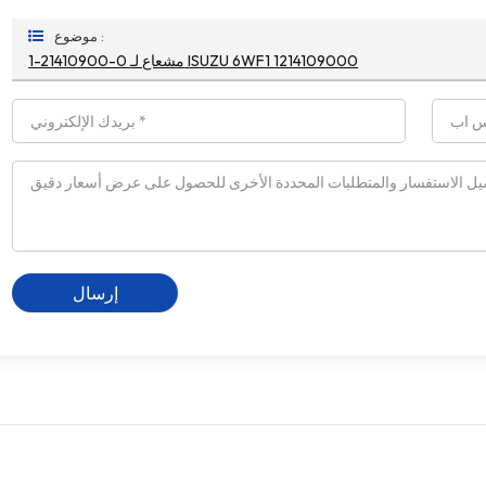
موضوع :
1-21410900-0 مشعاع لـ ISUZU 6WF1 1214109000
إرسال