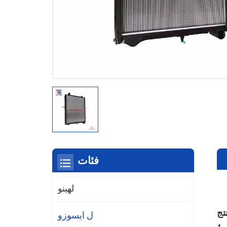
فئات
لهينو
تج
ل ايسوزو