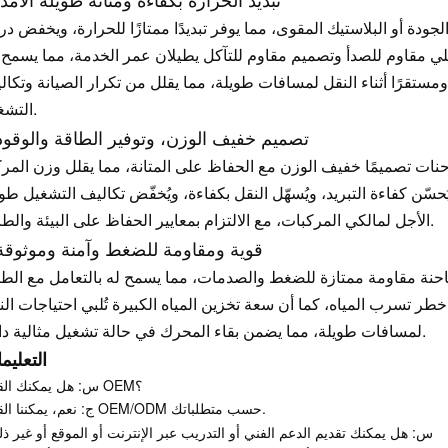
ة أو البلاستيك المقوى، مما يوفر تبديدًا ممتازًا للحرارة، ويخفض در
ي مقاوم للصدأ وتصميم مقاوم للتآكل يطيلان عمر الخدمة، مما يسمح ل
تقرًا أثناء النقل لمسافات طويلة، مما يقلل من تكرار الصيانة وتكال
التشغيل.
تصميم خفيف الوزن، وتوفير الطاقة والوقود
نات تصميمًا خفيف الوزن مع الحفاظ على المتانة، مما يقلل وزن المرك
سّن كفاءة التبريد، ويُسهّل النقل بكفاءة، ويُخفّض تكاليف التشغيل طو
الأجل لمالكي المركبات، مع الالتزام بمعايير الحفاظ على البيئة والطاقة.
قوية ومقاومة للضغط وآمنة وموثوقة
احنة مقاومة ممتازة للضغط والصدمات، مما يسمح له بالتعامل مع الط
خطر تسرب المياه، كما أن سعة تخزين المياه الكبيرة تُلبي احتياجات ال
لمسافات طويلة، مما يضمن بقاء المحرك في حالة تشغيل مثالية دائمًا.
التعليم
س: هل يمكنك القيام OEM؟
ج: نعم، يمكننا القيام OEM/ODM حسب متطلباتك.
س: هل يمكنك تقديم الدعم الفني أو التدريب عبر الإنترنت أو الموقع أو غير ذ