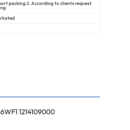
ort packing 2. According to clients request.
ing
otiated
1-21410900-0 مشعاع لـ 214109000