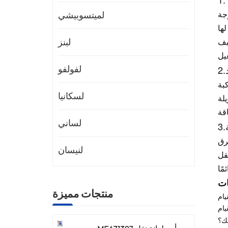
جة
لميتسوبيشي
ها
يف
لبنز
2.
لفولفو
بة
لسكانيا
يلة
لساني
3.
رق
لنيسان
نقل
ات
منتجات مميزة
لك؟