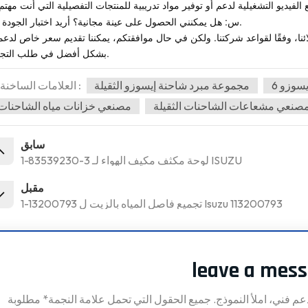
س: هل يمكنني الحصول على عينة مجانية؟ أريد اختبار الجودة أولاً.
عملائنا، وفقًا لقواعد شركتنا. ولكن في حال موافقتكم، يمكننا تقديم سعر خاص لدع
بشكل أفضل في طلب التجربة.
مجموعة مبرد شاحنة إيسوزو الثقيلة
العلامات الساخنة :
صنعي مشعاعات الشاحنات الثقيلة
مصنعي خزانات مياه الشاحنات
سابق
1-83539230-3 لوحة مكثف مكيف الهواء لـ ISUZU
مقبل
1-13200793 تجميع فاصل المياه بالزيت ل Isuzu 113200793
leave a mes