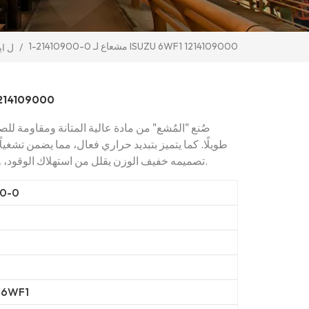
1-21410900-0 مشعاع لـ ISUZU 6WF1 1214109000
/
ل ا
1-21410900-0 مشعاع 
صُنع "المُشع" من مادة عالية المتانة ومقاومة للصد
طويلًا. كما يتميز بتبديد حراري فعال، مما يضمن تشغي
تصميمه خفيف الوزن يقلل من استهلاك الوقود، ويحسن مساحة التحميل، ويعزز كفاءة النقل.
00-0
 6WF1