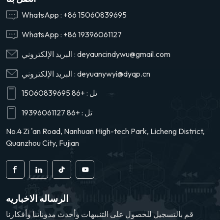
أعطال. إنه قابل للتطب
نطاق واسع على أنواع 
WhatsApp :
+86 15060839695
من الشاحنات الثقيلة. 
WhatsApp :
+86 19396061127
الأداء الخاصة بها صارم
يضمن كفاءة إزالة ا
deyauncindywu@gmail.com
البريد الإلكتروني :
والترشيح.
deyuanywyi@dyqp.cn
البريد الإلكتروني :
تل :
+86 15060839695
تل :
+86 19396061127
No.4 Zi 'an Road, Nanhuan High-tech Park, Licheng District,
Quanzhou City, Fujian
الرساله الاخباريه
قم بالتسجيل للحصول على التنبيهات وأحدث مدوناتنا وأفكارنا