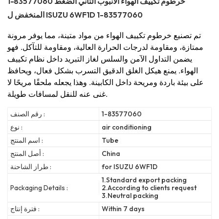
1-83577060 خرطوم تكييف الهواء الأنبوب الثاني الضغط
المنخفض ل ISUZU 6WF1D 1-83577060
تم تصنيع خرطوم تكييف الهواء من مواد متينة، مما يوفر مرونة
ممتازة، ومقاومة لدرجات الحرارة العالية، ومقاومة للتآكل. فهو
يضمن التداول الآمن والسلس لغاز التبريد داخل نظام تكييف
الهواء. يمنع هيكل الغلق الدقيق التسرب بشكل فعال، ويحافظ
على بيئة باردة ومريحة داخل الكابينة. وهذا يجعله ملحقًا مريحًا لا
غنى عنه للنقل لمسافات طويلة.
1-83577060
رقم الصنف :
air conditioning
نوع :
Tube
اسم المنتج :
China
أصل المنتج :
for ISUZU 6WF1D
طراز الشاحنة :
1.Standard export packing
Packaging Details :
2.According to clients request
3.Neutral packing
Within 7 days
فترة إنتاج :