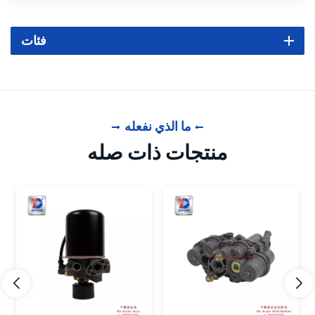
فئات
ما الذي نفعله
منتجات ذات صله