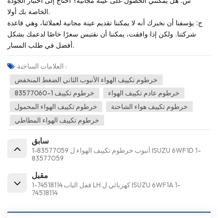
س: هل يمكنني الحصول على عينة مجانية؟ أحتاج إلى اختبار الجودة
الخاصة بك أولا.
ج: يؤسفنا أن نخبرك أنه لا يمكننا تقديم عينة مجانية لعملائنا، وهي قاعدة
شركتنا. ولكن إذا وافقت، يمكننا أن نقتبس سعرًا خاصًا لدعمك بشكل
أفضل في طلب المسار.
العلامات الساخنة :
خرطوم تكييف الهواء الأنبوب الثاني الضغط المنخفض
خرطوم عادم تكييف الهواء
خرطوم تكييف 1-83577060
خرطوم تكييف هواء الشاحنة
خرطوم تكييف الهواء المحمول
خرطوم تكييف الهواء المطاطي
سابق
1-83577059 أنبوب خرطوم تكييف الهواء ل ISUZU 6WF1D 1-
83577059
مقبل
1-74518114 قفل الباب LH كهربائي ل ISUZU 6WF1A 1-
74518114