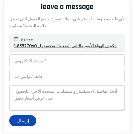
leave a message
لأي طلب معلومات أو دعم فني، املأ النموذج. جميع الحقول التي تحمل
علامة النجمة* مطلوبة.
موضوع :
1-83577060 خرطوم تكييف الهواء الأنبوب الثاني الضغط المنخفض ل ISUZU 6WF1D 1-83577060
إرسال