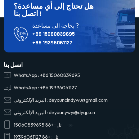
هل تحتاج إلى أي مساعدة؟
اتصل بنا !
بحاجة الى مساعدة ?
+86 15060839695
+86 19396061127
اتصل بنا
WhatsApp :
+86 15060839695
WhatsApp :
+86 19396061127
deyauncindywu@gmail.com
البريد الإلكتروني :
deyuanywyi@dyqp.cn
البريد الإلكتروني :
تل :
+86 15060839695
تل :
+86 19396061127