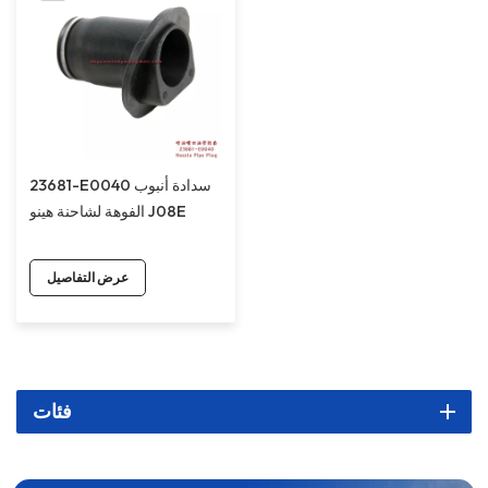
23681-E0040 سدادة أنبوب
الفوهة لشاحنة هينو J08E
عرض التفاصيل
فئات