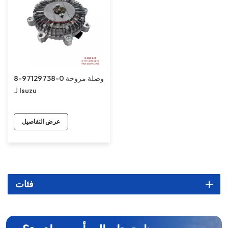
8-97129738-0 وصلة مروحة
لـ Isuzu
عرض التفاصيل
فئات