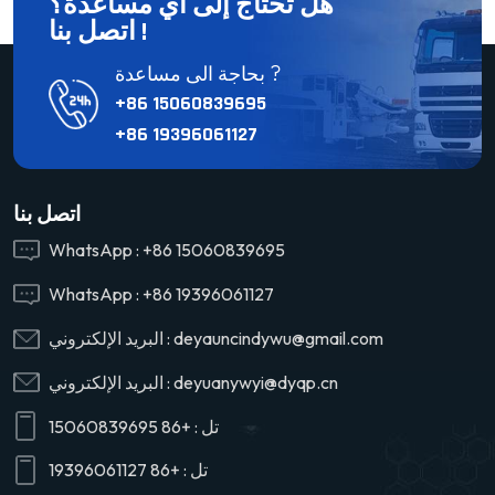
هل تحتاج إلى أي مساعدة؟
اتصل بنا !
بحاجة الى مساعدة ?
+86 15060839695
+86 19396061127
اتصل بنا
WhatsApp :
+86 15060839695
WhatsApp :
+86 19396061127
deyauncindywu@gmail.com
البريد الإلكتروني :
deyuanywyi@dyqp.cn
البريد الإلكتروني :
تل :
+86 15060839695
تل :
+86 19396061127