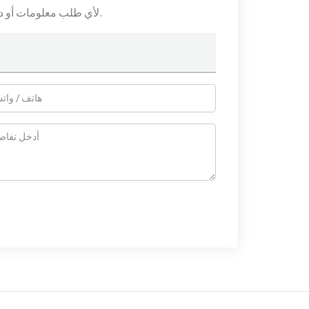
لأي طلب معلومات أو دعم فني، املأ النموذج. جميع الحقول التي تحمل علامة النجمة* مطلوبة.