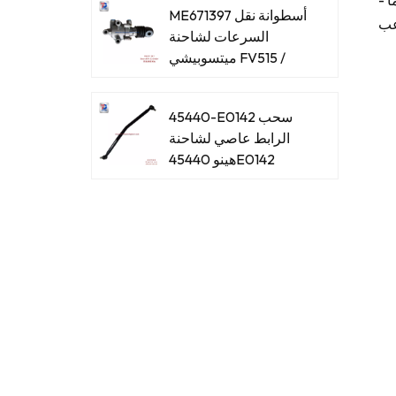
- تركيب خالي من المتاعب: تم تصميمه ليكون سهل الاستخدام، كما أن تركيب لوحة مكثف مكيف الهواء الخاصة بنا أمر سهل. ما
ME671397 أسطوانة نقل
السرعات لشاحنة
ميتسوبيشي FV515 /
8DC93
45440-E0142 سحب
الرابط عاصي لشاحنة
هينو 45440E0142
45440-E0061 سحب
الرابط عاصي لشاحنة
هينو 45440E0061
45440-39465 اسحب
الرابط عاصي لشاحنة
هينو 4544039465