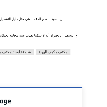
ج: سوف نقدم الدعم الفني مثل دليل التشغيل وتشغيل مقاطع الفيديو لدعم أو توفير مواد تدريبية للمنتجات التفصيلية التي تهتم بها.
س: هل يمكنني
ج: يؤسفنا أن نخبرك أنه لا يمكننا تقديم عينة مجانية لعمل
مكثف مكيف الهواء
شاحنة لوحة مكثف مك
sage