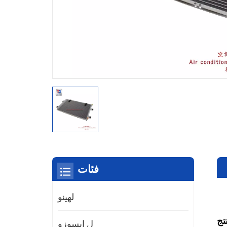
فئات
لهينو
تج
ل ايسوزو