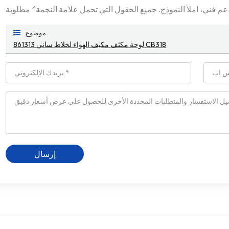
موضوع :
861313 لوحة مكثف مكيف الهواء لخلاط ساني CB318
إرسال