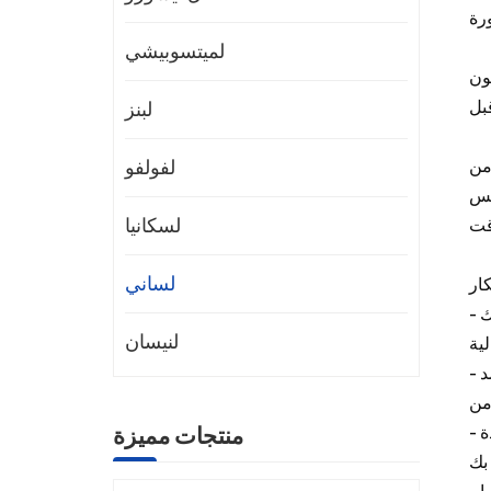
رة
لميتسوبيشي
كون
لبنز
لفولفو
من
نفس
لسكانيا
لساني
- أداء لا مثيل له: تتفوق لوحة مكثف مكيف الهواء لدينا في توفير أداء استثنائي، مما يسمح لمكيف الهواء الخاص بك بتبريد مساحتك
لنيسان
- متانة معززة: صُنعت لوحة المكثف هذه من مواد عالية الجودة لتتحمل الظروف الجوية القاسية، مما يضمن وظائف طويلة الأمد
منتجات مميزة
- كفاءة تبريد مثالية: بفضل تصميمها المتطور، تعمل لوحة المكثف لدينا على تحسين التبادل الحراري، مما يعزز كفاءة التبريد لوحدة