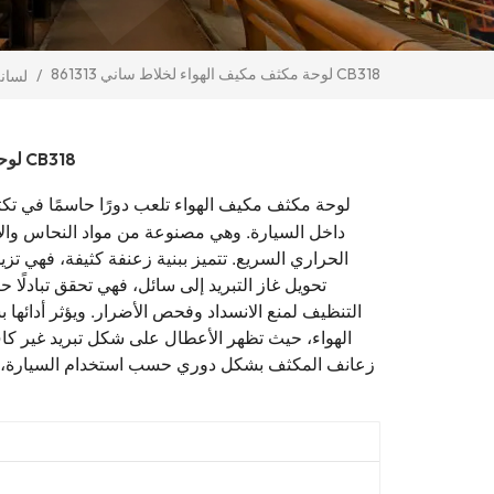
861313 لوحة مكثف مكيف الهواء لخلاط ساني CB318
/
لسان
861313 لوحة مكثف مكيف الهواء لخلاط ساني CB318
تلعب دورًا حاسمًا في تك
لوحة مكثف مكيف الهواء
داخل السيارة. وهي مصنوعة من مواد النحاس والأل
الحراري السريع. تتميز ببنية زعنفة كثيفة، فهي تز
تحويل غاز التبريد إلى سائل، فهي تحقق تبادلًا حرا
التنظيف لمنع الانسداد وفحص الأضرار. ويؤثر أدائها 
الهواء، حيث تظهر الأعطال على شكل تبريد غير كاف
زعانف المكثف بشكل دوري حسب استخدام السيارة، م