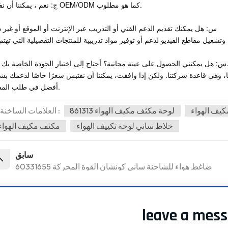
ج: نعم ، يمكننا أن نفعل OEM/ODM كما هو مطلوب.
س: هل يمكنك تقديم الدعم الفني أو التدريب عبر الإنترنت أو الموقع أو غير 
 الحصول على عينة مجانية؟ أحتاج إلى اختبار الجودة الخاصة بك أولا.
ائنا، وهي قاعدة شركتنا. ولكن إذا وافقت، يمكننا أن نقتبس سعرًا خاصًا لدعمك ب
أفضل في طلب المسار.
يف الهواء
لوحة مكثف مكيف الهواء 861313
العلامات الساخنة :
خلاط ساني لوحة تكييف الهواء
مكثف مكيف الهواء
سابق
60331655 ضاغط هواء للشاحنة ساني كونشان القوة المحركة
leave a mes