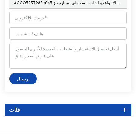
A0003237985 ذراع قضيب الالتواء ذو ​​القلب المطاطي لسيارة بنز 4143
إرسال
فئات