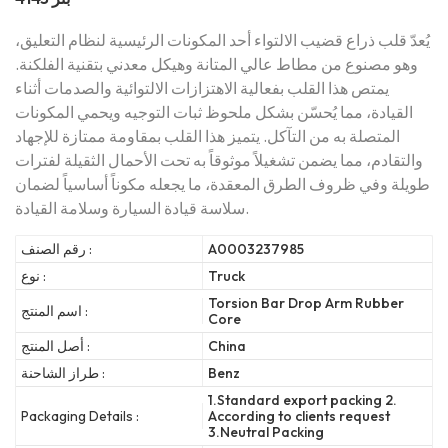
يُعدّ قلب ذراع قضيب الالتواء أحد المكونات الرئيسية لنظام التعليق،
وهو مصنوع من مطاط عالي المتانة وهيكل معدني بتقنية الفلكنة.
يمتص هذا القلب بفعالية الاهتزازات الالتوائية والصدمات أثناء
القيادة، مما يُحسّن بشكل ملحوظ ثبات التوجيه ويحمي المكونات
المتصلة به من التآكل. يتميز هذا القلب بمقاومة ممتازة للإجهاد
والتقادم، مما يضمن تشغيلاً موثوقاً به تحت الأحمال الثقيلة لفترات
طويلة وفي ظروف الطرق المعقدة، ما يجعله مكوناً أساسياً لضمان
سلاسة قيادة السيارة وسلامة القيادة.
A0003237985
رقم الصنف :
Truck
نوع :
Torsion Bar Drop Arm Rubber
اسم المنتج :
Core
China
أصل المنتج :
Benz
طراز الشاحنة :
1.Standard export packing 2.
Packaging Details :
According to clients request
3.Neutral Packing