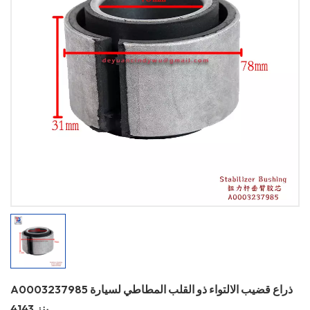
A0003237985 ذراع قضيب الالتواء ذو ​​القلب المطاطي لسيارة
بنز 4143