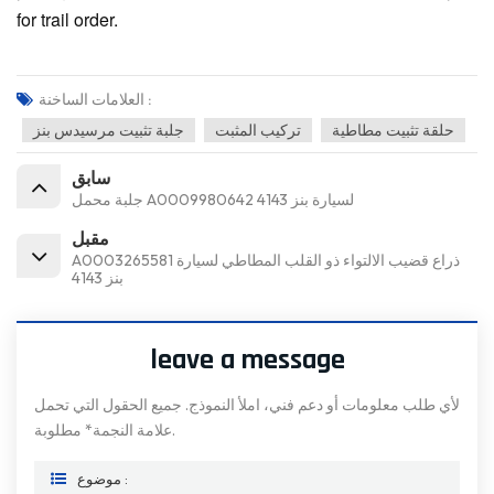
for trail order.
العلامات الساخنة :
حلقة تثبيت مطاطية
تركيب المثبت
جلبة تثبيت مرسيدس بنز
سابق
جلبة محمل A0009980642 لسيارة بنز 4143
مقبل
A0003265581 ذراع قضيب الالتواء ذو ​​القلب المطاطي لسيارة
بنز 4143
leave a message
لأي طلب معلومات أو دعم فني، املأ النموذج. جميع الحقول التي تحمل
علامة النجمة* مطلوبة.
موضوع :