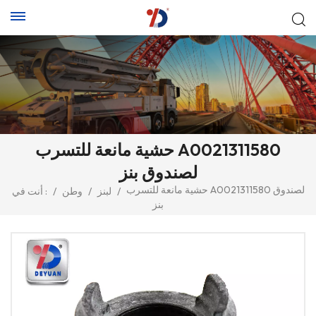
حشية مانعة للتسرب A0021311580
لصندوق بنز
حشية مانعة للتسرب A0021311580 لصندوق
/
لبنز
/
وطن
/
أنت في :
بنز