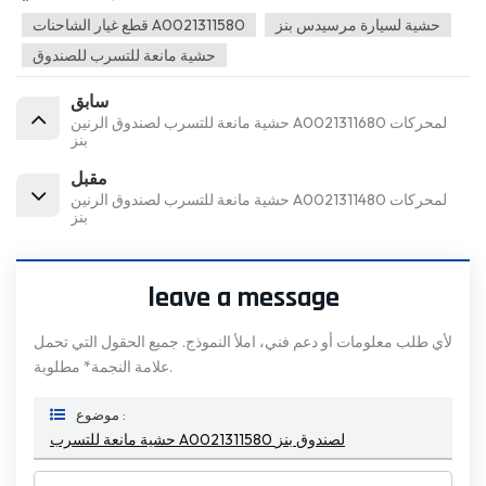
حشية لسيارة مرسيدس بنز
قطع غيار الشاحنات A0021311580
حشية مانعة للتسرب للصندوق
سابق
حشية مانعة للتسرب لصندوق الرنين A0021311680 لمحركات
بنز
مقبل
حشية مانعة للتسرب لصندوق الرنين A0021311480 لمحركات
بنز
leave a message
لأي طلب معلومات أو دعم فني، املأ النموذج. جميع الحقول التي تحمل
علامة النجمة* مطلوبة.
موضوع :
حشية مانعة للتسرب A0021311580 لصندوق بنز