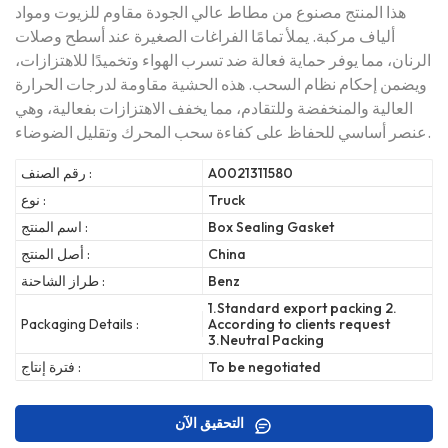
هذا المنتج مصنوع من مطاط عالي الجودة مقاوم للزيوت ومواد
ألياف مركبة. يملأ تمامًا الفراغات الصغيرة عند أسطح وصلات
الرنان، مما يوفر حماية فعالة ضد تسرب الهواء وتخميدًا للاهتزازات،
ويضمن إحكام نظام السحب. هذه الحشية مقاومة لدرجات الحرارة
العالية والمنخفضة وللتقادم، مما يخفف الاهتزازات بفعالية، وهي
عنصر أساسي للحفاظ على كفاءة سحب المحرك وتقليل الضوضاء.
A0021311580
رقم الصنف :
Truck
نوع :
Box Sealing Gasket
اسم المنتج :
China
أصل المنتج :
Benz
طراز الشاحنة :
1.Standard export packing 2.
Packaging Details :
According to clients request
3.Neutral Packing
To be negotiated
فترة إنتاج :
التحقيق الآن