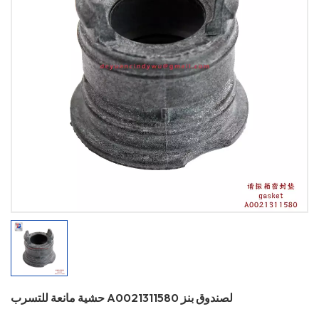
حشية مانعة للتسرب A0021311580 لصندوق بنز