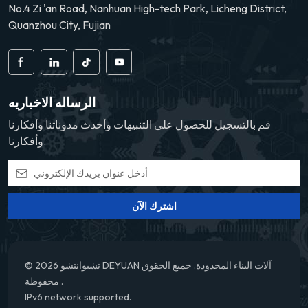
No.4 Zi 'an Road, Nanhuan High-tech Park, Licheng District,
الضوضاء المسموعة أو
صعوبة التشغيل أو انزلاق
Quanzhou City, Fujian
القابض إلى التآكل أو سوء
التركيب، مما يشير إلى
أعطال محتملة.7. توقيت
الاستبدال: فكر في الاستبدال
بعد حوالي 100000 كيلومتر
الرساله الاخباريه
من القيادة أو عند اكتشاف
قم بالتسجيل للحصول على التنبيهات وأحدث مدوناتنا وأفكارنا
تآكل غير طبيعي.8. التأثير
وأفكارنا.
على الأداء: يؤثر بشكل مباشر
على سلاسة بدء تشغيل
السيارة وتبديل التروس، وهو
أمر ضروري لضمان سلامة
وراحة القيادة.
اشترك الآن
© 2026 تشيوانتشو DEYUAN آلات البناء المحدودة. جميع الحقوق
محفوظة .
IPv6 network supported.