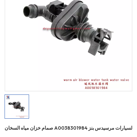
صمام خزان مياه السخان A0038301984 لسيارات مرسيدس بنز