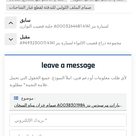
صمام الملف اللولبي للتدفئة لقطع غيار الشاحنات
سابق
جلبة قضيب التوازن A0003264481 لسيارة بنز 4141
مقبل
A9493230011 مجموعة ذراع قضيب الالتواء لسيارة بنز 4141
leave a message
لأي طلب معلومات أو دعم فني، املأ النموذج. جميع الحقول التي تحمل
علامة النجمة* مطلوبة.
موضوع :
صمام خزان مياه السخان A0038301984 لسيارات مرسيدس بنز