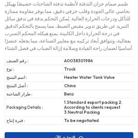
صُمم صمام خزان التدفئة لأنظمة تدفئة الشاحنات خصيصًا بهيكل
نحاسي عالي الجودة وقلب خزفي دقيق، مما يوفر مقاومة ممتازة
للتآكل ودرجات الحرارة العالية. يُمكن التحكم بدقة في تدفق سائل
التبريد عن طريق تدوير مقبض الضبط، مما يسمح بالتحكم الدقيق
في درجة الحرارة داخل الكابينة. يمنع هيكله المحكم التسرب
بفعالية، وتتوافق أبعاد تركيبه مع معايير الصناعة، مما يجعله عنصرًا
أساسيًا لضمان راحة القيادة وسلامة إزالة الضباب في فصل الشتاء.
A0038301984
رقم الصنف :
Truck
نوع :
Heater Water Tank Valve
اسم المنتج :
China
أصل المنتج :
Benz
طراز الشاحنة :
1.Standard export packing 2.
Packaging Details :
According to clients request
3.Neutral Packing
To be negotiated
فترة إنتاج :
التحقيق الآن