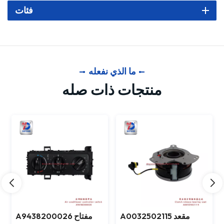
فئات
ما الذي نفعله
منتجات ذات صله
وحدة تحكم الخانق الخلفية
A0032502115 مقعد