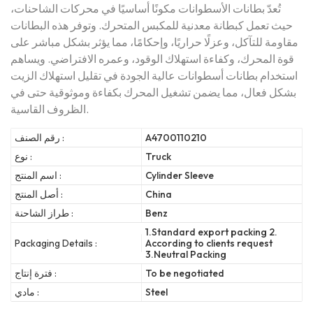
تُعدّ بطانات الأسطوانات مكونًا أساسيًا في محركات الشاحنات،
حيث تعمل كبطانة معدنية للمكبس المتحرك. وتوفر هذه البطانات
مقاومة للتآكل، وعزلًا حراريًا، وإحكامًا، مما يؤثر بشكل مباشر على
قوة المحرك، وكفاءة استهلاك الوقود، وعمره الافتراضي. ويساهم
استخدام بطانات أسطوانات عالية الجودة في تقليل استهلاك الزيت
بشكل فعال، مما يضمن تشغيل المحرك بكفاءة وموثوقية حتى في
الظروف القاسية.
A4700110210
رقم الصنف :
Truck
نوع :
Cylinder Sleeve
اسم المنتج :
China
أصل المنتج :
Benz
طراز الشاحنة :
1.Standard export packing 2.
Packaging Details :
According to clients request
3.Neutral Packing
To be negotiated
فترة إنتاج :
Steel
مادي :