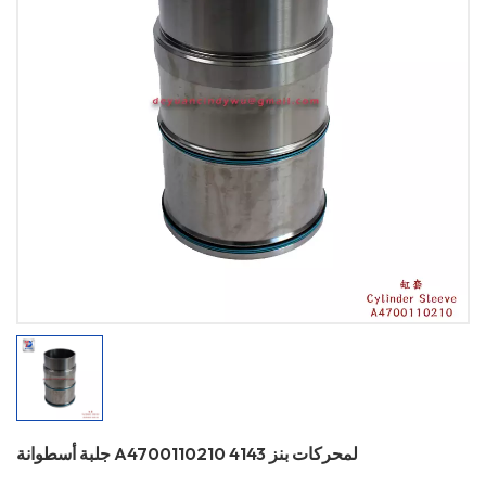
جلبة أسطوانة A4700110210 لمحركات بنز 4143