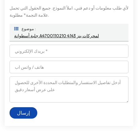
لأي طلب معلومات أو دعم فني، املأ النموذج. جميع الحقول التي تحمل
علامة النجمة* مطلوبة.
موضوع :
جلبة أسطوانة A4700110210 لمحركات بنز 4143
إرسال