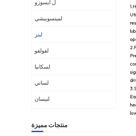
ل ايسوزو
1.
Uti
لميتسوبيشي
res
lub
لبنز
op
2.
P
لفولفو
Pre
co
لسكانيا
sig
dri
لساني
3.S
Ea
لنيسان
he
low
منتجات مميزة