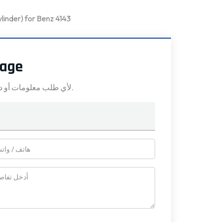
inder) for Benz 4143
sage
لأي طلب معلومات أو دعم فني، املأ النموذج. جميع الحقول التي تحمل علامة النجمة* مطلوبة.