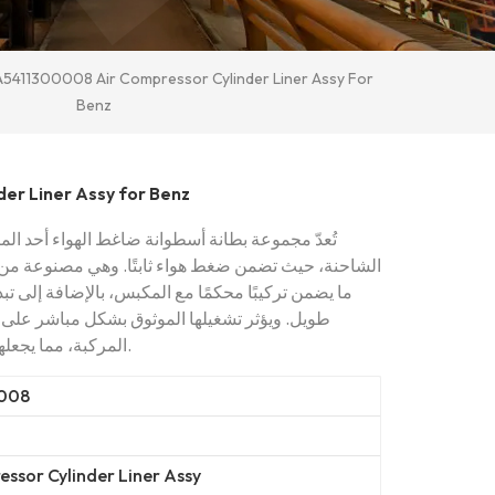
A5411300008 Air Compressor Cylinder Liner Assy For
Benz
er Liner Assy for Benz
تُعدّ مجموعة بطانة أسطوانة ضاغط الهواء أحد ال
الشاحنة، حيث تضمن ضغط هواء ثابتًا. وهي مصنوعة من س
ما يضمن تركيبًا محكمًا مع المكبس، بالإضافة إلى 
طويل. ويؤثر تشغيلها الموثوق بشكل مباشر على ال
المركبة، مما يجعلها عنصرًا أساسيًا للحفاظ على سلامة القيادة.
008
ssor Cylinder Liner Assy