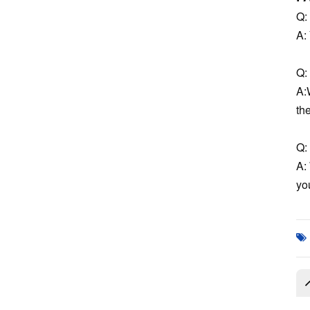
S291101910
Q:
A:
Q: 
A:
th
Q: 
A:
you