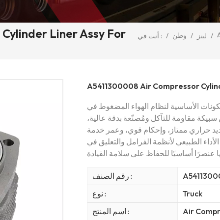
ylinder Liner Assy For
/
/
وطن
/
لبنز
أنت في :
A5411300008 Air Compressor Cylind
مكونات الأساسية لنظام الهواء المضغوط في
بيكة مقاومة للتآكل ومُصنّعة بدقة عالية،
تبديد حراري ممتاز، وإحكام قوي، وعمر خدمة
أداء الطبيعي لأنظمة الفرامل والتعليق في
A5411300
رقم الصنف :
Truck
نوع :
Air Compre
اسم المنتج :