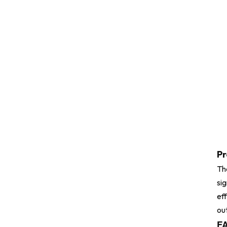
H20382347 ضاغط
الهواء المكبس آسى
لشاحنة شنغهاي هينو
29165-EV120 بطانة
ضاغط الهواء لهينو
29165EV120
29120-1020 صمام
رأس أسطوانة ضاغط
Pr
الهواء عاصي لهينو
The
291201020
si
eff
S2911-01910 رأس
أسطوانة ضاغط الهواء
out
لشاحنة هينو
F