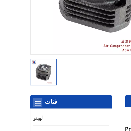
فئات
لهينو
Pr