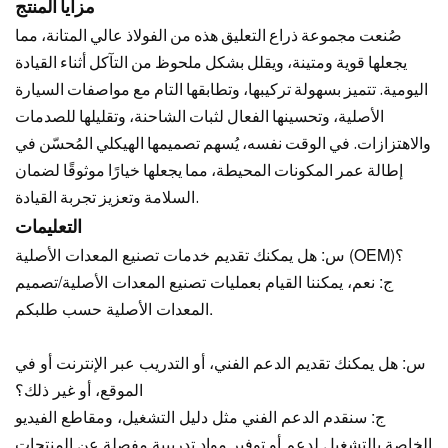
مزايا المنتج
صُنعت مجموعة ذراع التعليق هذه من الفولاذ عالي المتانة، مما
يجعلها قوية ومتينة، ويقلل بشكل ملحوظ من التآكل أثناء القيادة
اليومية. تتميز بسهولة تركيبها، وتطابقها التام مع مواصفات السيارة
الأصلية، وتحسينها الفعال لثبات الشاحنة، وتقليلها للصدمات
والاهتزازات. في الوقت نفسه، يُسهم تصميمها الهيكلي المُحسّن في
إطالة عمر المكونات المحيطة، مما يجعلها خيارًا موثوقًا لضمان
السلامة وتعزيز تجربة القيادة.
التعليمات
س: هل يمكنك تقديم خدمات تصنيع المعدات الأصلية (OEM)؟
ج: نعم، يمكننا القيام بعمليات تصنيع المعدات الأصلية/تصميم
المعدات الأصلية حسب طلبكم.
س: هل يمكنك تقديم الدعم الفني، أو التدريب عبر الإنترنت أو في
الموقع، أو غير ذلك؟
ج: سنقدم الدعم الفني مثل دليل التشغيل، ومقاطع الفيديو
الخاصة بالتشغيل لدعم أو توفير مواد تدريبية مفصلة عن المنتجات