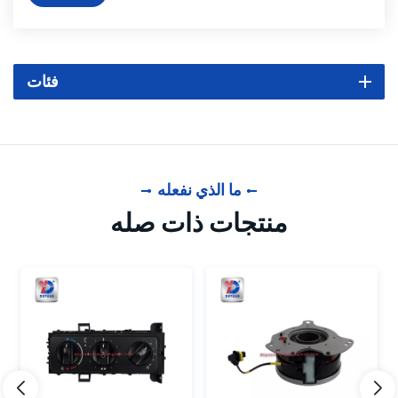
فئات
ما الذي نفعله
منتجات ذات صله