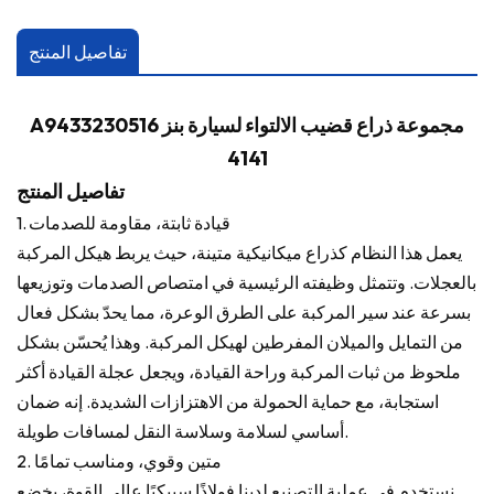
تفاصيل المنتج
A9433230516 مجموعة ذراع قضيب الالتواء لسيارة بنز
4141
تفاصيل المنتج
1. قيادة ثابتة، مقاومة للصدمات
يعمل هذا النظام كذراع ميكانيكية متينة، حيث يربط هيكل المركبة
بالعجلات. وتتمثل وظيفته الرئيسية في امتصاص الصدمات وتوزيعها
بسرعة عند سير المركبة على الطرق الوعرة، مما يحدّ بشكل فعال
من التمايل والميلان المفرطين لهيكل المركبة. وهذا يُحسّن بشكل
ملحوظ من ثبات المركبة وراحة القيادة، ويجعل عجلة القيادة أكثر
استجابة، مع حماية الحمولة من الاهتزازات الشديدة. إنه ضمان
أساسي لسلامة وسلاسة النقل لمسافات طويلة.
2. متين وقوي، ومناسب تمامًا
نستخدم في عملية التصنيع لدينا فولاذًا سبيكيًا عالي القوة، يخضع