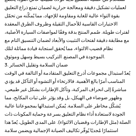
لعمليات تشكيل دقيقة ومعالجة حرارية لضمان تمتع ذراع التعليق
بقوة التواء عالية للغاية ومقاومة للإجهاد، مما يُمكّنه من تحمّل
الاختبارات القاسية للأحمال الثقيلة وظروف الطرق المعقدة
لفترات طويلة. صُمم المنتج بدقة وفقًا لمواصفات السيارة الأصلية،
مع مطابقة دقيقة لفتحات التثبيت والأبعاد لضمان التنسيق التام مع
نظام قضيب الالتواء، مما يُحقق استجابة قيادة مماثلة لتلك
الموجودة في المصنع. التركيب بسيط وسهل وموثوق.
3. ضمان السلامة وتقليل الخسائر
يُعدّ استبدال مجموعات أذرع التعليق المتقادمة أو التالفة في الوقت
المناسب أمرًا بالغ الأهمية. فالارتخاء أو التشوه أو التآكل قد يؤدي
مباشرةً إلى انحراف المركبة، وتآكل الإطارات بشكل غير طبيعي،
وظهور ضوضاء في الهيكل، بل وقد يؤثر على ثبات المكابح، مما
يُشكّل مخاطر على السلامة. يُمكن استبدالها بمجموعاتنا عالية
الجودة لاستعادة أداء نظام التعليق بسرعة وحماية المكونات ذات
الصلة (مثل الإطارات وقضبان الالتواء). على المدى الطويل، يُعدّ هذا
استثمارًا مُجديًا يُوفّر تكاليف الصيانة الإجمالية ويضمن سلامة