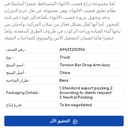
تُعدّ مجموعة ذراع قضيب الالتواء المتساقط عنصرًا أساسيًا في
نظام تعليق قضيب الالتواء، وهي مسؤولة عن نقل عزم الدوران
بدقة وتحويل مرونة قضيب الالتواء بكفاءة إلى قوة دعم ثابتة
للمحور. كما أنها تُقلل بشكل فعال من ميلان المركبة، وتُحسّن من
ثباتها أثناء القيادة وراحة الركوب في ظروف الطرق المعقدة، وتُعدّ
عنصرًا هامًا لضمان التشغيل الآمن والموثوق للشاحنات الثقيلة.
A9433230516
رقم الصنف :
Truck
نوع :
Torsion Bar Drop Arm Assy
اسم المنتج :
China
أصل المنتج :
Benz
طراز الشاحنة :
1.Standard export packing 2.
Packaging Details :
According to clients request
3.Neutral Packing
To be negotiated
فترة إنتاج :
التحقيق الآن