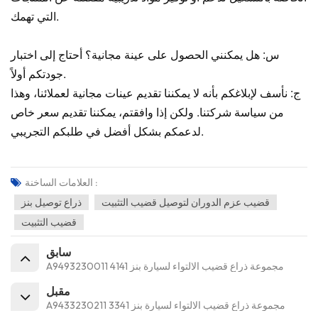
التي تهمك.
س: هل يمكنني الحصول على عينة مجانية؟ أحتاج إلى اختبار
جودتكم أولاً.
ج: نأسف لإبلاغكم بأنه لا يمكننا تقديم عينات مجانية لعملائنا، وهذا
من سياسة شركتنا. ولكن إذا وافقتم، يمكننا تقديم سعر خاص
لدعمكم بشكل أفضل في طلبكم التجريبي.
العلامات الساخنة :
قضيب عزم الدوران لتوصيل قضيب التثبيت
ذراع توصيل بنز
قضيب التثبيت
سابق
A9493230011 مجموعة ذراع قضيب الالتواء لسيارة بنز 4141
مقبل
A9433230211 مجموعة ذراع قضيب الالتواء لسيارة بنز 3341