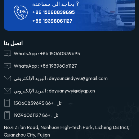
بحاجة الى مساعدة ?
+86 15060839695
+86 19396061127
اتصل بنا
WhatsApp :
+86 15060839695
WhatsApp :
+86 19396061127
deyauncindywu@gmail.com
البريد الإلكتروني :
deyuanywyi@dyqp.cn
البريد الإلكتروني :
تل :
+86 15060839695
تل :
+86 19396061127
No.4 Zi 'an Road, Nanhuan High-tech Park, Licheng District,
Quanzhou City, Fujian