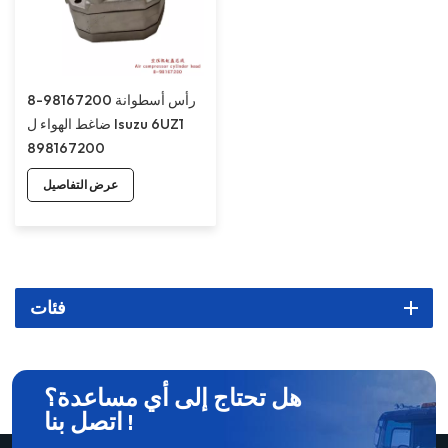
8-98167200 رأس أسطوانة
ضاغط الهواء ل Isuzu 6UZ1
898167200
عرض التفاصيل
فئات
هل تحتاج إلى أي مساعدة؟
اتصل بنا !