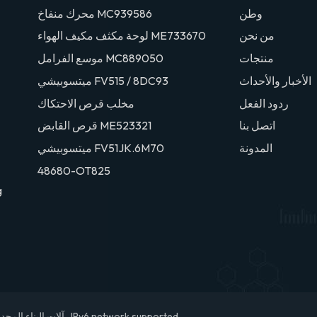
وطن
محرك منفاخ MC939586
من نحن
لوحة مكثف مكيف الهواء ME733670
منتجات
موسع الفرامل MC889050
الأخبار والأحداث
ميتسوبيشي FV515 / 8DC93
ردود الفعل
مخلب قرص الاحتكاك
اتصل بنا
قرص القابض ME523321
المدونة
ميتسوبيشي FV51JK.6M70
48680-OT825
g
IPv6 network supported.
© 2026 تشيوانتشو DEYUAN آلات البناء المحدودة. جميع الحقوق محفوظة .