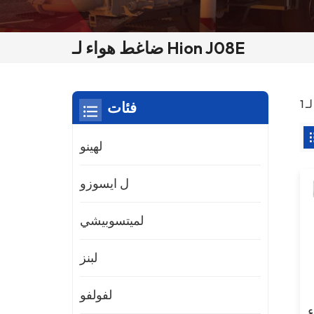
ضاغط هواء لـ Hion J08E
فئات
لهينو
ل ايسوزو
لميتسوبيشي
لبنز
لفولفو
-