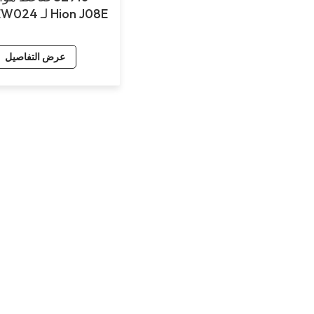
EW024 لـ Hion J08E
عرض التفاصيل