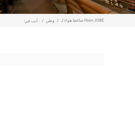
ضاغط هواء لـ Hion J08E
/
وطن
/
أنت في :