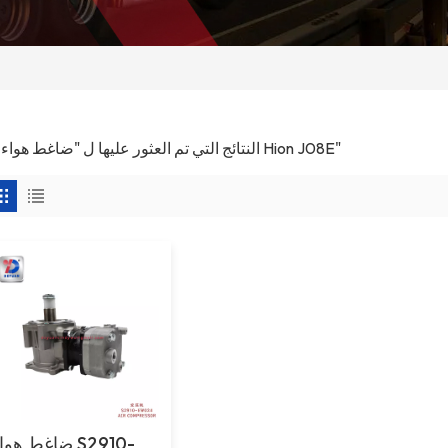
1 النتائج التي تم العثور عليها ل "ضاغط هواء لـ Hion J08E"
ضاغط هواء S2910