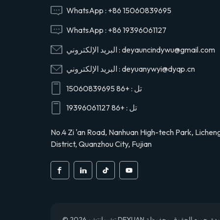
29165EV120
WhatsApp :
+86 15060839695
WhatsApp :
+86 19396061127
29120-1020 صمام
deyauncindywu@gmail.com
البريد الإلكتروني :
رأس أسطوانة ضاغط
الهواء عاصي لهينو
deyuanywyi@dyqp.cn
البريد الإلكتروني :
291201020
تل :
+86 15060839695
S2911-01910 رأس
أسطوانة ضاغط الهواء
تل :
+86 19396061127
لشاحنة هينو
S291101910
No.4 Zi 'an Road, Nanhuan High-tech Park, Lichen
District, Quanzhou City, Fujian