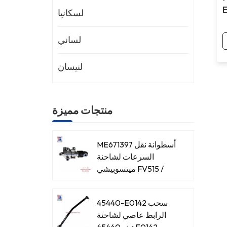
لسكانيا
لساني
لنيسان
منتجات مميزة
ME671397 أسطوانة نقل
السرعات لشاحنة
ميتسوبيشي FV515 /
8DC93
45440-E0142 سحب
الرابط عاصي لشاحنة