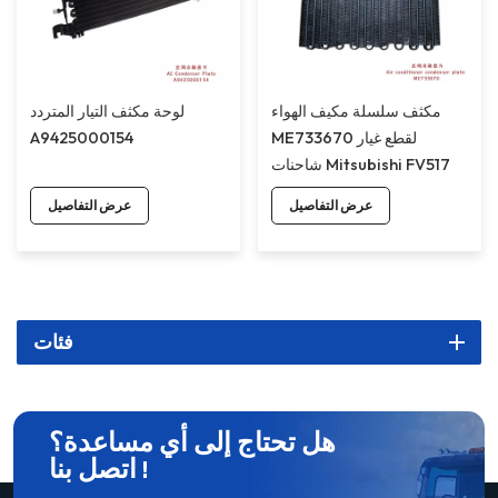
مكثف سلسلة مكيف الهواء
لوحة مكثف التيار المتردد
ME733670 لقطع غيار
A9425000154
شاحنات Mitsubishi FV517
عرض التفاصيل
عرض التفاصيل
فئات
هل تحتاج إلى أي مساعدة؟
اتصل بنا !