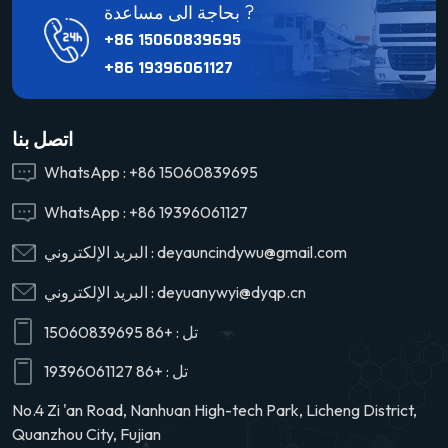
بحاجة الى مساعدة ?
+86 15060839695
+86 19396061127
اتصل بنا
WhatsApp :
+86 15060839695
WhatsApp :
+86 19396061127
deyauncindywu@gmail.com
البريد الإلكتروني :
deyuanywyi@dyqp.cn
البريد الإلكتروني :
تل :
+86 15060839695
تل :
+86 19396061127
No.4 Zi 'an Road, Nanhuan High-tech Park, Licheng District,
Quanzhou City, Fujian