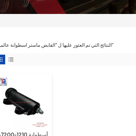
1 النتائج التي تم العثور عليها ل "القابض ماستر اسطوانة عالمية"
47200-1210 أسطوان