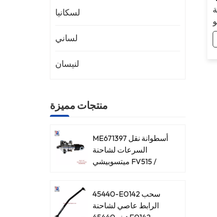
ة
لسكانيا
و
لساني
لنيسان
منتجات مميزة
ME671397 أسطوانة نقل
السرعات لشاحنة
ميتسوبيشي FV515 /
8DC93
45440-E0142 سحب
الرابط عاصي لشاحنة