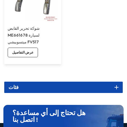
شوكة تحرير القابض
ME661678 لسيارة
ميتسوبيشي FV517
عرض التفاصيل
فئات
هل تحتاج إلى أي مساعدة؟
اتصل بنا !