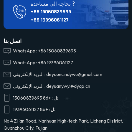
بحاجة الى مساعدة ?
+86 15060839695
+86 19396061127
اتصل بنا
WhatsApp :
+86 15060839695
WhatsApp :
+86 19396061127
deyauncindywu@gmail.com
البريد الإلكتروني :
deyuanywyi@dyqp.cn
البريد الإلكتروني :
تل :
+86 15060839695
تل :
+86 19396061127
No.4 Zi 'an Road, Nanhuan High-tech Park, Licheng District,
Quanzhou City, Fujian