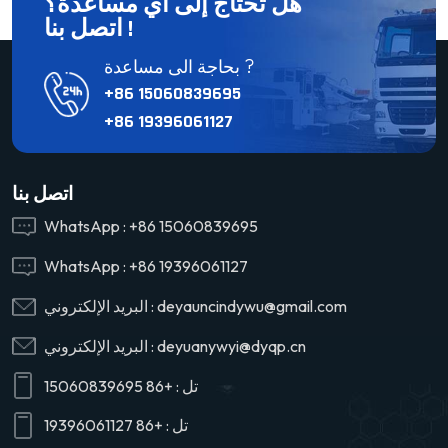
هل تحتاج إلى أي مساعدة؟
اتصل بنا !
بحاجة الى مساعدة ?
+86 15060839695
+86 19396061127
اتصل بنا
WhatsApp :
+86 15060839695
WhatsApp :
+86 19396061127
deyauncindywu@gmail.com
البريد الإلكتروني :
deyuanywyi@dyqp.cn
البريد الإلكتروني :
تل :
+86 15060839695
تل :
+86 19396061127