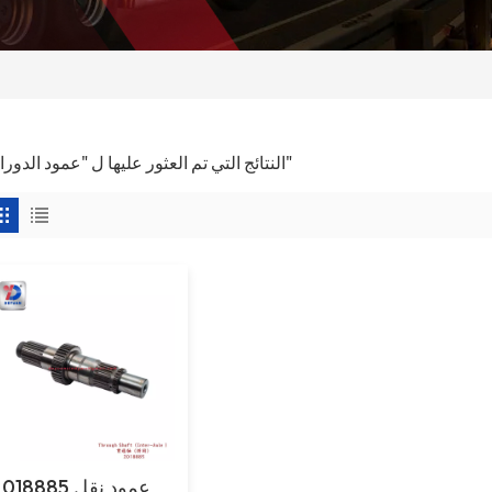
1 النتائج التي تم العثور عليها ل "عمود الدوران"
2018885 عمود نق