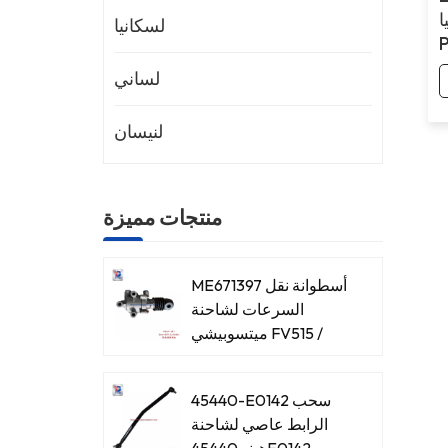
ا
لسكانيا
لساني
لنيسان
منتجات مميزة
ME671397 أسطوانة نقل
السرعات لشاحنة
ميتسوبيشي FV515 /
8DC93
45440-E0142 سحب
الرابط عاصي لشاحنة