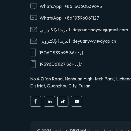
29165EV120
WhatsApp :
+86 15060839695
WhatsApp :
+86 19396061127
29120-1020 صمام
deyauncindywu@gmail.com
البريد الإلكتروني :
رأس أسطوانة ضاغط
الهواء عاصي لهينو
deyuanywyi@dyqp.cn
البريد الإلكتروني :
291201020
تل :
+86 15060839695
S2911-01910 رأس
أسطوانة ضاغط الهواء
تل :
+86 19396061127
لشاحنة هينو
S291101910
No.4 Zi 'an Road, Nanhuan High-tech Park, Lichen
District, Quanzhou City, Fujian