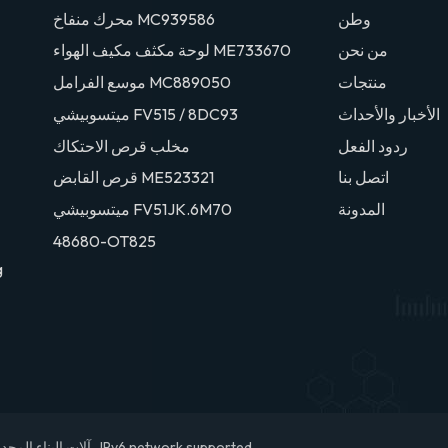
وطن
محرك منفاخ MC939586
من نحن
لوحة مكثف مكيف الهواء ME733670
منتجات
موسع الفرامل MC889050
الأخبار والأحداث
ميتسوبيشي FV515 / 8DC93
ردود الفعل
مخلب قرص الاحتكاك
اتصل بنا
قرص القابض ME523321
المدونة
ميتسوبيشي FV51JK.6M70
48680-OT825
g
IPv6 network supported.
© 2026 تشيوانتشو DEYUAN آلات البناء المحدودة. جميع الحقوق محفوظة .