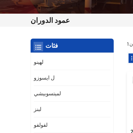
عمود الدوران
فئات
لهينو
ل ايسوزو
لميتسوبيشي
لبنز
لفولفو
ل