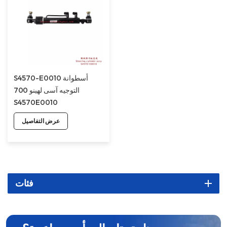
S4570-E0010 أسطوانة
التوجيه آسى لهينو 700
S4570E0010
عرض التفاصيل
فئات