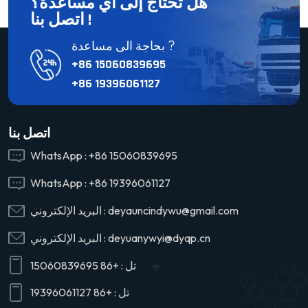
هل تحتاج إلى أي مساعدة؟
اتصل بنا !
بحاجة الى مساعدة ?
+86 15060839695
+86 19396061127
اتصل بنا
WhatsApp :
+86 15060839695
WhatsApp :
+86 19396061127
deyauncindywu@gmail.com
البريد الإلكتروني :
deyuanywyi@dyqp.cn
البريد الإلكتروني :
تل :
+86 15060839695
تل :
+86 19396061127