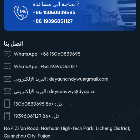
بحاجة الى مساعدة ?
+86 15060839695
+86 19396061127
اتصل بنا
WhatsApp :
+86 15060839695
WhatsApp :
+86 19396061127
deyauncindywu@gmail.com
البريد الإلكتروني :
deyuanywyi@dyqp.cn
البريد الإلكتروني :
تل :
+86 15060839695
تل :
+86 19396061127
No.4 Zi 'an Road, Nanhuan High-tech Park, Licheng District,
Quanzhou City, Fujian