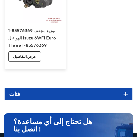
1-85576369 توزيع مجفف
الهواء ل Isuzu 6WF1 Euro
Three 1-85576369
عرض التفاصيل
فئات
هل تحتاج إلى أي مساعدة؟
اتصل بنا !