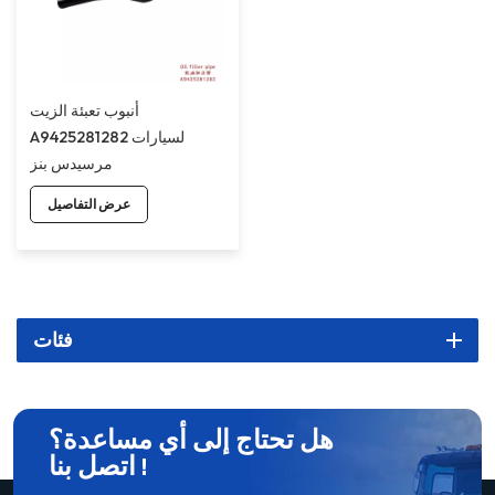
أنبوب تعبئة الزيت
A9425281282 لسيارات
مرسيدس بنز
عرض التفاصيل
فئات
هل تحتاج إلى أي مساعدة؟
اتصل بنا !