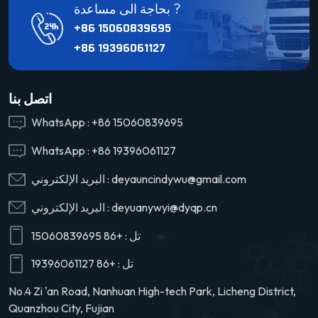
بحاجة الى مساعدة ?
+86 15060839695
+86 19396061127
اتصل بنا
WhatsApp :
+86 15060839695
WhatsApp :
+86 19396061127
deyauncindywu@gmail.com
البريد الإلكتروني :
deyuanywyi@dyqp.cn
البريد الإلكتروني :
تل :
+86 15060839695
تل :
+86 19396061127
No.4 Zi 'an Road, Nanhuan High-tech Park, Licheng District,
Quanzhou City, Fujian