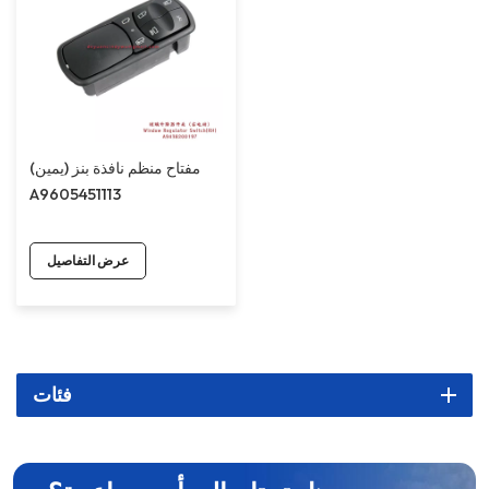
مفتاح منظم نافذة بنز (يمين)
A9605451113
عرض التفاصيل
فئات