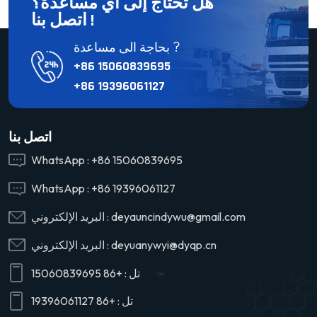
هل تحتاج إلى أي مساعدة؟
اتصل بنا !
بحاجة الى مساعدة ?
+86 15060839695
+86 19396061127
اتصل بنا
WhatsApp :
+86 15060839695
WhatsApp :
+86 19396061127
deyauncindywu@gmail.com
البريد الإلكتروني :
deyuanywyi@dyqp.cn
البريد الإلكتروني :
تل :
+86 15060839695
تل :
+86 19396061127