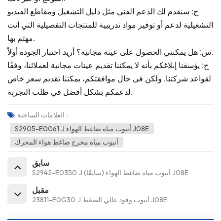
ج: سنقدم لك الدعم الفني مثل دليل التشغيل ومقاطع الفيديو
التشغيلية لدعم أو توفير مواد تدريبية للمنتجات التفصيلية التي أنت
مهتم بها.
س: هل يمكنني الحصول على عينة مجانية؟ أريد اختبار الجودة أولاً.
ج: يؤسفنا إبلاغكم بأنه لا يمكننا تقديم عينات مجانية لعملائنا، وفقًا
لقواعد شركتنا. ولكن في حال موافقتكم، يمكننا تقديم سعر خاص
لدعمكم بشكل أفضل في طلب التجربة.
العلامات الساخنة :
S2905-E0061 أنبوب مياه ضاغط الهواء لـ J08E
أنبوب مياه مخرج ضاغط هواء المحرك
سابق
S2942-E0350 أنبوب مياه ضاغط الهواء (سابقًا) لـ J08E
مقبل
23811-E0G30 أنبوب وقود عالي الضغط لـ J08E