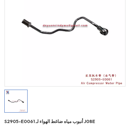
S2905-E0061 أنبوب مياه ضاغط الهواء لـ J08E