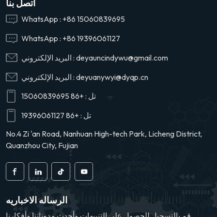
اتصل بنا
بسيطة وسريعة، مما يجعلها
متوافقة مع مجموعة واسعة
WhatsApp :
+86 15060839695
من نماذج الشاحنات. علاوة
WhatsApp :
+86 19396061127
على ذلك، فإن صيانتها
مريحة، وبالتالي إطالة عمر
deyauncindywu@gmail.com
البريد الإلكتروني :
الخدمة. نحن نقدم خدمة
ضمان شاملة لمنح عملائنا
deyuanywyi@dyqp.cn
البريد الإلكتروني :
راحة البال.
تل :
+86 15060839695
تل :
+86 19396061127
No.4 Zi 'an Road, Nanhuan High-tech Park, Licheng District,
Quanzhou City, Fujian
الرساله الاخباريه
قم بالتسجيل للحصول على التنبيهات وأحدث مدوناتنا وأفكارنا