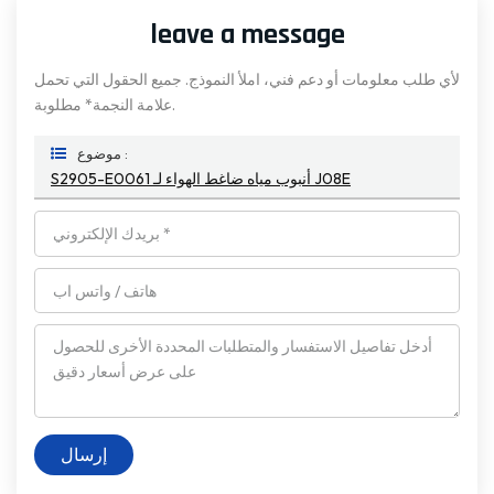
leave a message
لأي طلب معلومات أو دعم فني، املأ النموذج. جميع الحقول التي تحمل
علامة النجمة* مطلوبة.
موضوع :
S2905-E0061 أنبوب مياه ضاغط الهواء لـ J08E
إرسال