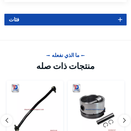
فئات
ما الذي نفعله
منتجات ذات صله