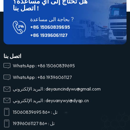
هل تحتاج إلى أي مساعدة؟
اتصل بنا !
بحاجة الى مساعدة ?
+86 15060839695
+86 19396061127
اتصل بنا
WhatsApp :
+86 15060839695
WhatsApp :
+86 19396061127
deyauncindywu@gmail.com
البريد الإلكتروني :
deyuanywyi@dyqp.cn
البريد الإلكتروني :
تل :
+86 15060839695
تل :
+86 19396061127