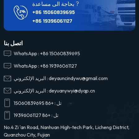
بحاجة الى مساعدة ?
+86 15060839695
+86 19396061127
اتصل بنا
WhatsApp :
+86 15060839695
WhatsApp :
+86 19396061127
deyauncindywu@gmail.com
البريد الإلكتروني :
deyuanywyi@dyqp.cn
البريد الإلكتروني :
تل :
+86 15060839695
تل :
+86 19396061127
No.4 Zi 'an Road, Nanhuan High-tech Park, Licheng District,
Quanzhou City, Fujian