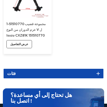
1-51510770 مجموعة قضيب
عزم الدوران من النوع V ل
Isuzu CXZ81K 151510770
عرض التفاصيل
فئات
هل تحتاج إلى أي مساعدة؟
اتصل بنا !