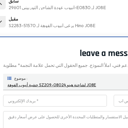
سابق
أنبوب عودة الشاحن التوربيني 29601-E0830 لـ J08E
مقبل
S2283-51570 برغي أنبوب الفوهة لـ Hino J08E
leave a mes
موضوع :
حشية أنبوب الفوهة SZ209-08024 لشاحنة هينو J08E