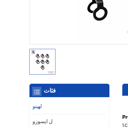
فئات
لهينو
Pr
ل ايسوزو
1.C