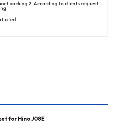
port packing 2. According to clients request
ing
otiated
et for Hino J08E