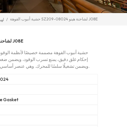
حشية أنبوب الفوهة SZ209-08024 لشاحنة هينو J08E
/
لهي
حشية أنبوب الفوهة SZ209-08024 لشاحنة هينو J08E
حشية أنبوب الفوهة مصممة خصيصًا لأنظمة الوقود 
إحكام غلق دقيق، يمنع تسرب الوقود، ويضمن ضغط ح
ويضمن تشغيلًا سلسًا للمحرك. وهي عنصر أساسي للحفاظ على قوة الشاحنة واستهلاك الوقود.
8024
pe Gasket