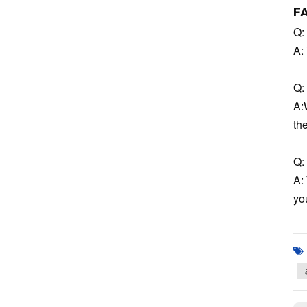
F
Q:
A:
Q: 
A:
th
Q: 
A:
you