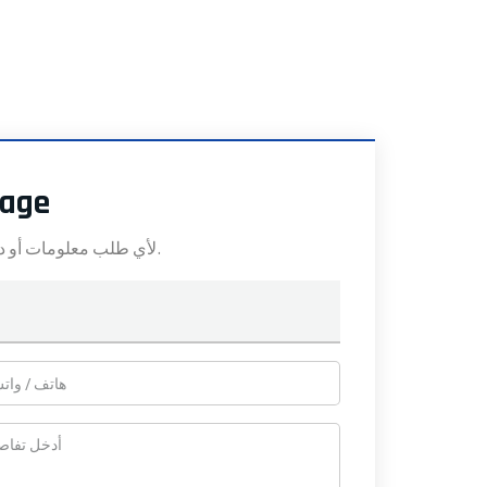
sage
لأي طلب معلومات أو دعم فني، املأ النموذج. جميع الحقول التي تحمل علامة النجمة* مطلوبة.