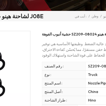
حشية أنبوب الفوهة SZ209-08024 لشاحنة هينو J08E
/
وطن
/
نو
أنت في :
عالية الضغط. وظيفتها الأساسية هي توفير
قن مستقرًا، مما يُحسّن كفاءة الاحتراق،
SZ209-0
رقم الصنف :
Truck
نوع :
Nozzle Pi
اسم المنتج :
China
أصل المنتج :
Hino
طراز الشاحنة :