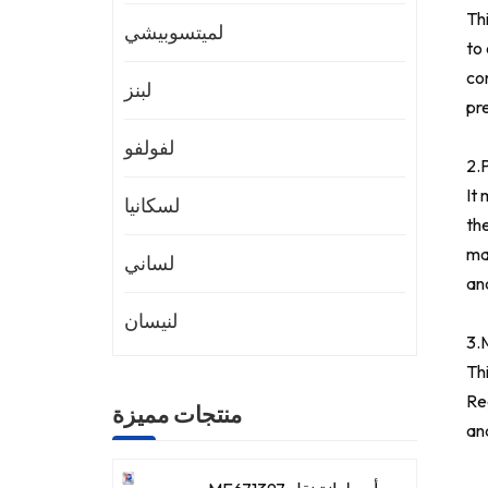
Thi
لميتسوبيشي
to 
co
لبنز
pr
لفولفو
2.
It
لسكانيا
the
mai
لساني
and
لنيسان
3.
Th
Re
منتجات مميزة
an