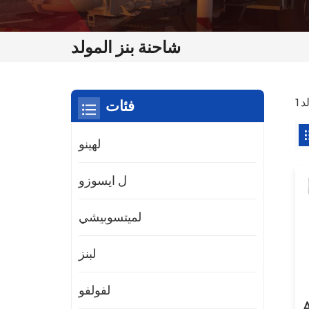
شاحنة بنز المولد
فئات
لهينو
ل ايسوزو
لميتسوبيشي
لبنز
لفولفو
د