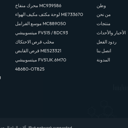
وطن
محرك منفاخ MC939586
من نحن
لوحة مكثف مكيف الهواء ME733670
منتجات
موسع الفرامل MC889050
الأخبار والأحداث
ميتسوبيشي FV515 / 8DC93
ردود الفعل
مخلب قرص الاحتكاك
اتصل بنا
قرص القابض ME523321
المدونة
ميتسوبيشي FV51JK.6M70
48680-OT825
g
IPv6 network supported.
© 2026 تشيوانتشو DEYUAN آلات البناء المحدودة. جميع الحقوق محفوظة .