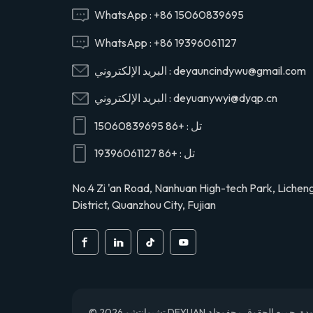
29165EV120
WhatsApp :
+86 15060839695
WhatsApp :
+86 19396061127
29120-1020 صمام
deyauncindywu@gmail.com
البريد الإلكتروني :
رأس أسطوانة ضاغط
الهواء عاصي لهينو
deyuanywyi@dyqp.cn
البريد الإلكتروني :
291201020
تل :
+86 15060839695
S2911-01910 رأس
أسطوانة ضاغط الهواء
تل :
+86 19396061127
لشاحنة هينو
S291101910
No.4 Zi 'an Road, Nanhuan High-tech Park, Lichen
District, Quanzhou City, Fujian