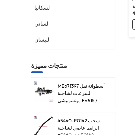
ة
لسكانيا
لساني
لنيسان
منتجات مميزة
ME671397 أسطوانة نقل
السرعات لشاحنة
ميتسوبيشي FV515 /
8DC93
45440-E0142 سحب
الرابط عاصي لشاحنة