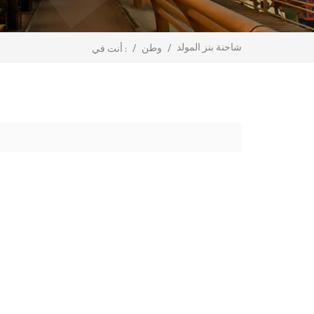
شاحنة بنز المولد
/
وطن
/
أنت في :