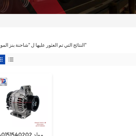
1 النتائج التي تم العثور عليها ل "شاحنة بنز المولد"
A0151540202 مول