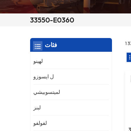
33550-E0360
فئات
لهينو
ل ايسوزو
لميتسوبيشي
لبنز
لفولفو
ع