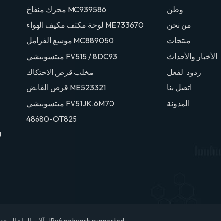
وطن
محرك منفاخ MC939586
من نحن
لوحة مكثف مكيف الهواء ME733670
منتجات
موسع الفرامل MC889050
الأخبار والأحداث
ميتسوبيشي FV515 / 8DC93
ردود الفعل
مخلب قرص الاحتكاك
اتصل بنا
قرص القابض ME523321
المدونة
ميتسوبيشي FV51JK.6M70
48680-OT825
g
IPv6 network supported.
© 2026 تشيوانتشو DEYUAN آلات البناء المحدودة. جميع الحقوق محفوظة .