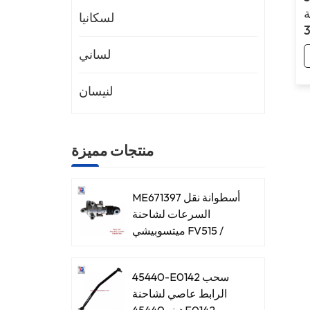
ة
لسكانيا
لساني
لنيسان
منتجات مميزة
ME671397 أسطوانة نقل
السرعات لشاحنة
ميتسوبيشي FV515 /
8DC93
45440-E0142 سحب
الرابط عاصي لشاحنة