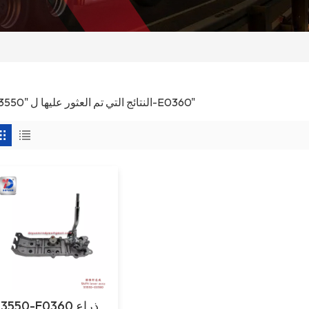
1 النتائج التي تم العثور عليها ل "33550-E0360"
33550-E0360 ذرا