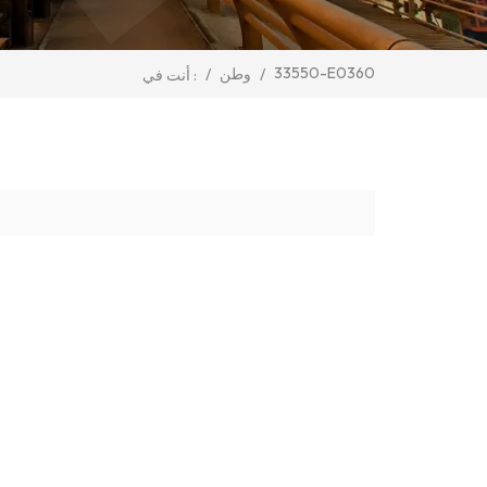
33550-E0360
/
وطن
/
أنت في :