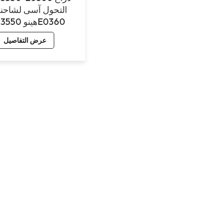
التحول آسى لشاحن
هينو 33550E0360
عرض التفاصيل