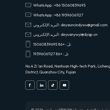
29165EV120
WhatsApp :
+86 15060839695
WhatsApp :
+86 19396061127
29120-1020 صمام
deyauncindywu@gmail.com
البريد الإلكتروني :
رأس أسطوانة ضاغط
الهواء عاصي لهينو
deyuanywyi@dyqp.cn
البريد الإلكتروني :
291201020
تل :
+86 15060839695
S2911-01910 رأس
أسطوانة ضاغط الهواء
تل :
+86 19396061127
لشاحنة هينو
S291101910
No.4 Zi 'an Road, Nanhuan High-tech Park, Lichen
District, Quanzhou City, Fujian