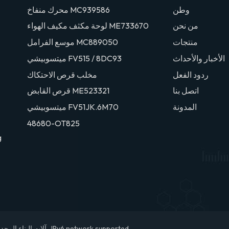
وطن
محرك منفاخ MC939586
من نحن
لوحة مكثف مكيف الهواء ME733670
منتجات
موسع الفرامل MC889050
الأخبار والأحداث
ميتسوبيشي FV515 / 8DC93
ردود الفعل
مخلب قرص الاحتكاك
اتصل بنا
قرص القابض ME523321
المدونة
ميتسوبيشي FV51JK.6M70
48680-OT825
g
IPv6 network supported.
© 2026 تشيوانتشو DEYUAN آلات البناء المحدودة. جميع الحقوق محفوظة .