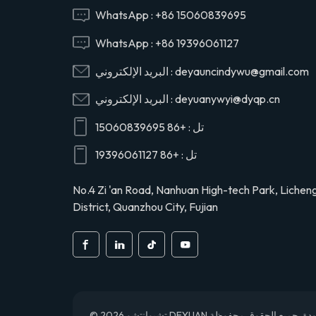
29165EV120
WhatsApp :
+86 15060839695
WhatsApp :
+86 19396061127
29120-1020 صمام
deyauncindywu@gmail.com
البريد الإلكتروني :
رأس أسطوانة ضاغط
الهواء عاصي لهينو
deyuanywyi@dyqp.cn
البريد الإلكتروني :
291201020
تل :
+86 15060839695
S2911-01910 رأس
أسطوانة ضاغط الهواء
تل :
+86 19396061127
لشاحنة هينو
S291101910
No.4 Zi 'an Road, Nanhuan High-tech Park, Lichen
District, Quanzhou City, Fujian