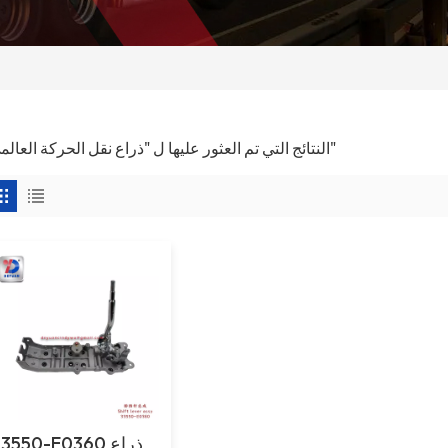
1 النتائج التي تم العثور عليها ل "ذراع نقل الحركة العالمي"
33550-E0360 ذرا