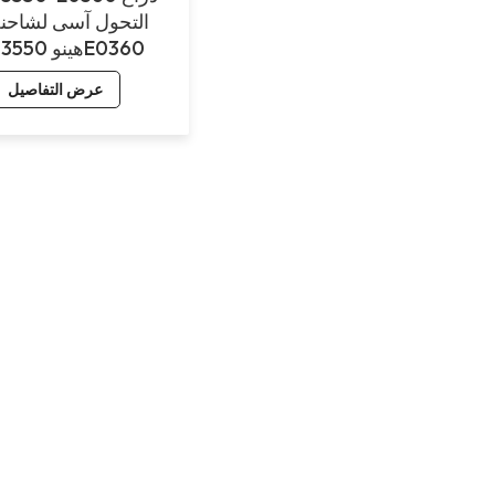
التحول آسى لشاحن
هينو 33550E0360
عرض التفاصيل