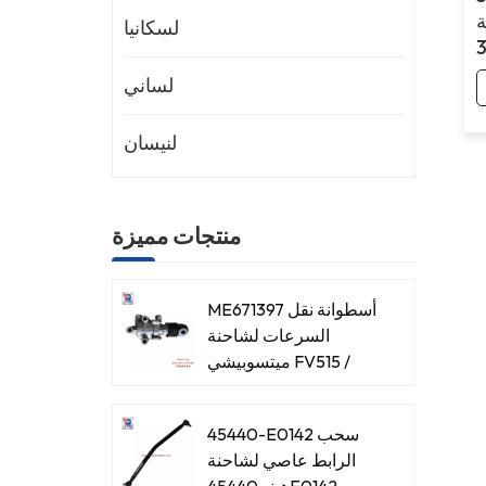
ة
لسكانيا
لساني
لنيسان
منتجات مميزة
ME671397 أسطوانة نقل
السرعات لشاحنة
ميتسوبيشي FV515 /
8DC93
45440-E0142 سحب
الرابط عاصي لشاحنة