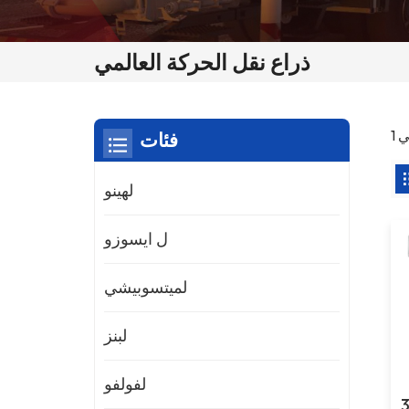
ذراع نقل الحركة العالمي
فئات
لهينو
ل ايسوزو
لميتسوبيشي
لبنز
لفولفو
ع