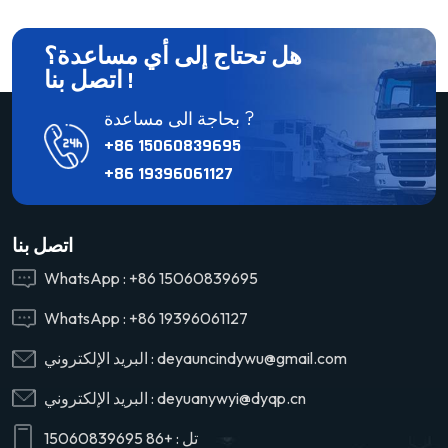
نفسك مضطرًا إلى رفع قدمك إلى أعلى على دواسة القابض لتعشيق
التروس مقارنةً بالسابق، فهذه علامة على أن لوحة القابض مهترئة بشكل
هل تحتاج إلى أي مساعدة؟
كبير وتحتاج إلى الاستبدال. 2. تأخر استجابة التسارع: عندما تدوس بقوة على
اتصل بنا !
دواسة الوقود متوقعاً زيادة في السرعة، لكن السيارة تستجيب ببطء، فهذا
بحاجة الى مساعدة ?
يشير إلى أن لوحة القابض قد اهترأت إلى درجة الانزلاق، مما يقلل من نقل
الطاقة. 3. فقدان ملحوظ للطاقة: في حين أن مشكلات المحرك يمكن أن
+86 15060839695
تسبب أيضًا فقدان الطاقة، إذا كانت سيارتك تواجه صعوبة في التسارع،
+86 19396061127
خاصة أثناء الانطلاق والصعود، على الرغم من أن المحرك يعمل بشكل
طبيعي، فهذه علامة على تآكل شديد في لوحة القابض وانزلاقها. 4. زيادة
استهلاك الوقود: في حين أن هناك عوامل متعددة يمكن أن تساهم في زيادة
اتصل بنا
استهلاك الوقود، إذا ظهرت على سيارتك الأعراض المذكورة أعلاه وانخفاض
WhatsApp :
+86 15060839695
كفاءة استهلاك الوقود، فمن المحتمل أن يكون ذلك بسبب لوحة القابض.
استبداله يمكن أن يحل المشكلة.يعد استبدال لوحة القابض مهمة لا ينبغي
WhatsApp :
+86 19396061127
إغفالها. في حين أن تكلفة استبدال لوحة القابض فقط منخفضة نسبيًا، إلا أن
deyauncindywu@gmail.com
البريد الإلكتروني :
إهمال التآكل الشديد يمكن أن يؤدي إلى تلف دولاب الموازنة، مما يؤدي إلى
تكاليف إصلاح أعلى بكثير. لذا كن يقظًا وقم بمعالجة مشكلات القابض على
deyuanywyi@dyqp.cn
البريد الإلكتروني :
الفور.
تل :
+86 15060839695