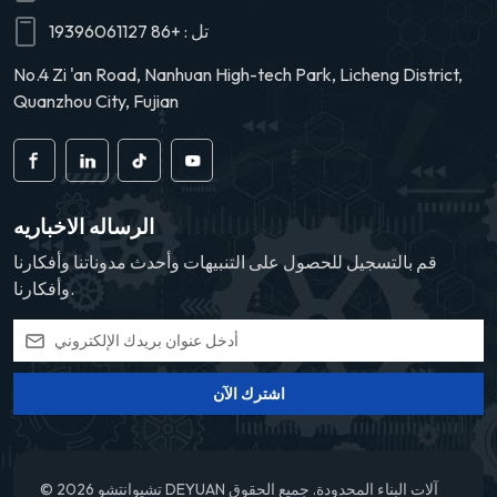
بانتظاميُنصح عادةً باستبدال مادة التجفيف في مجفف الهواء كل عامين أو
تل :
+86 19396061127
حسب المسافة المقطوعة. فالمادة غير الفعالة لا تستطيع امتصاص الرطوبة
بكفاءة، مما يؤدي إلى تعامل صمام التوزيع مع هواء رطب، وبالتالي تسريع
No.4 Zi 'an Road, Nanhuan High-tech Park, Licheng District,
التآكل الداخلي.3. العناية الخاصة في فصل الشتاءفي المناطق الباردة، قد
Quanzhou City, Fujian
يتجمد الماء بسهولة داخل جسم الصمام، مما يؤدي إلى تعطله أو تشققه. لذا،
يُنصح بزيادة وتيرة تصريف المياه في فصل الشتاء، مع مراعاة استخدام
إضافات مانعة للتجمد لمجففات الهواء. المشاكل الشائعة والحلوليستمر
صمام التوزيع في التنفيس: قد يكون هذا بسبب تآكل ختم قلب الصمام أو
فشل الزنبرك الداخلي، ويجب استبداله على الفور.ارتفاع بطيء في ضغط
الرساله الاخباريه
هواء الفرامل: تحقق مما إذا كان صمام التوزيع مسدودًا أو ما إذا كانت وظيفة
قم بالتسجيل للحصول على التنبيهات وأحدث مدوناتنا وأفكارنا
تجديد المجفف طبيعية.ضوضاء غير طبيعية: إذا صدر صوت حاد أثناء تشغيل
وأفكارنا.
صمام التوزيع، فقد يكون ذلك بسبب تآكل الأجزاء الداخلية. يُنصح بتفكيكه
وفحصه. نصائح الصيانة الاحترافيةحتى لو كان صمام التوزيع يعمل بشكل
سليم، يُنصح بفحصه دوريًا من قِبل فني متخصص كل 100,000 كيلومتر أو
كل سنتين. عند الإصلاح، استخدم دائمًا قطع غيار أصلية أو عالية الجودة. قد
اشترك الآن
تكون الصمامات الرديئة أرخص ثمنًا، لكنها قد تتسبب في أعطال متكررة
نظرًا لضعف متانتها وعدم إحكام إغلاقها. تُعدّ الشاحنات مصدر رزق للكثيرين،
ويُعدّ التشغيل المستقر لكل مكون من مكوناتها أمراً بالغ الأهمية لتحقيق
الكفاءة والسلامة. موزع مجففات الهواء يُعدّ الصمام، رغم صغر حجمه،
© 2026 تشيوانتشو DEYUAN آلات البناء المحدودة. جميع الحقوق