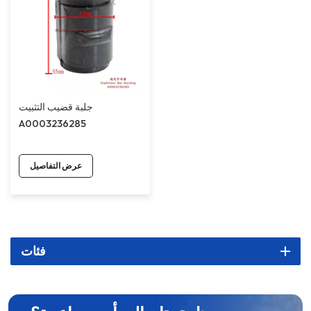
جلبة قضيب التثبيت
A0003236285
عرض التفاصيل
فئات