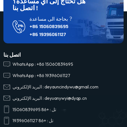
هل تحتاج إلى أي مساعدة؟
اتصل بنا !
بحاجة الى مساعدة ?
+86 15060839695
+86 19396061127
اتصل بنا
WhatsApp :
+86 15060839695
WhatsApp :
+86 19396061127
deyauncindywu@gmail.com
البريد الإلكتروني :
deyuanywyi@dyqp.cn
البريد الإلكتروني :
تل :
+86 15060839695
تل :
+86 19396061127