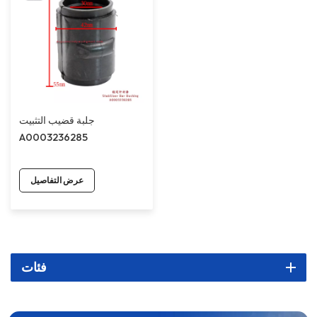
جلبة قضيب التثبيت
A0003236285
عرض التفاصيل
فئات