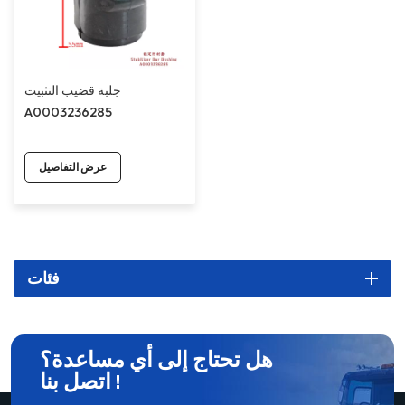
جلبة قضيب التثبيت
A0003236285
عرض التفاصيل
فئات
هل تحتاج إلى أي مساعدة؟
اتصل بنا !