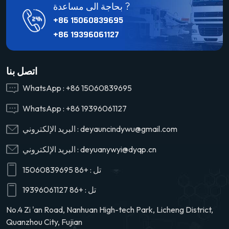
بحاجة الى مساعدة ?
+86 15060839695
+86 19396061127
اتصل بنا
WhatsApp :
+86 15060839695
WhatsApp :
+86 19396061127
deyauncindywu@gmail.com
البريد الإلكتروني :
deyuanywyi@dyqp.cn
البريد الإلكتروني :
تل :
+86 15060839695
تل :
+86 19396061127
No.4 Zi 'an Road, Nanhuan High-tech Park, Licheng District,
Quanzhou City, Fujian