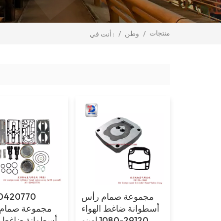
منتجات
/
وطن
/
أنت في :
مجموعة صمام رأس
0420770
أسطوانة ضاغط الهواء
مجموعة صمام
29120-1080 لهينو
أسطوانة ضاغط ا