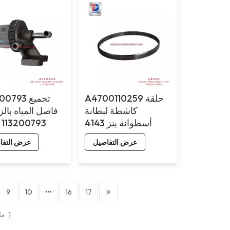
A4700110259 حلقة
1-13200793
كاشطة لبطانة
فاصل المياه بال
أسطوانة بنز 4143
u 113200793
عرض التفاصيل
عرض التفا
9
10
16
17
الصفحات
ما