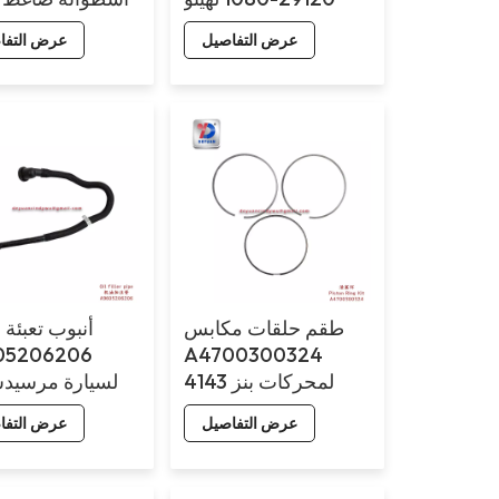
(مع حشية) لسيار
عرض التفاصيل
عرض التفا
طقم حلقات مكابس
أنبوب تعبئة 
05206206
A4700300324
لمحركات بنز 4143
لسيارة مرسيدس
عرض التفاصيل
عرض التفا