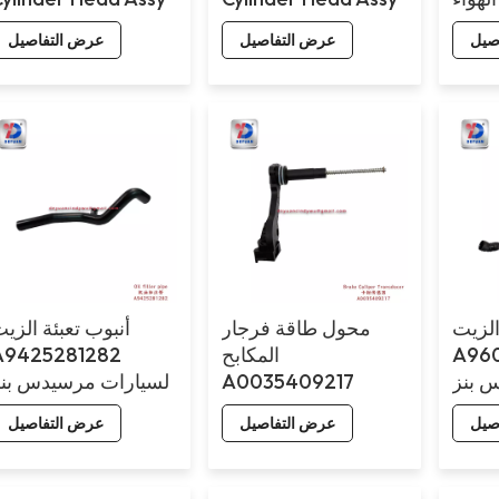
ة بنز
(with gasket) for
with gasket) for
صيل
عرض التفاصيل
عرض التفاصيل
Benz
Benz 4141
4143
الزيت
محول طاقة فرجار
أنبوب تعبئة الزي
A96
المكابح
A9425281282
 بنز
A0035409217
لسيارات مرسيدس بنز
4143
لسيارات مرسيدس بنز
صيل
عرض التفاصيل
عرض التفاصيل
4143