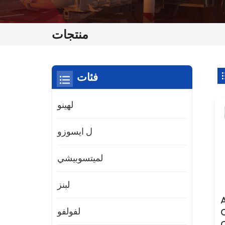
منتجات
فئات
لهينو
ل ايسوزو
لميتسوبيشي
لبنز
لفولفو