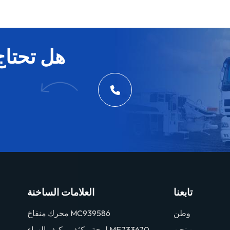
هل تحتاج
تابعنا
العلامات الساخنة
وطن
محرك منفاخ MC939586
من نحن
لوحة مكثف مكيف الهواء ME733670