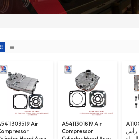
A5411303519 Air
A5411301819 Air
A110
 رأس
Compressor
Compressor
لهواء
Cylinder Head Assy
Cylinder Head Assy