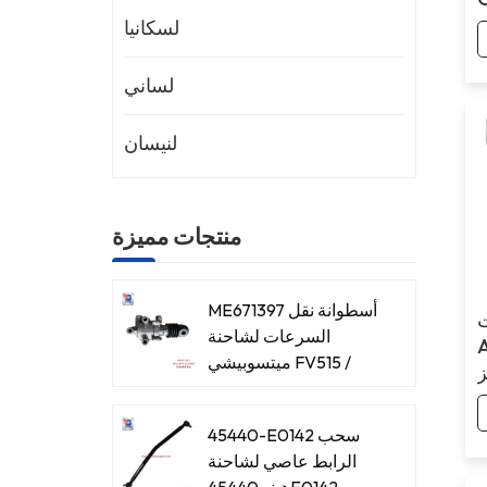
(
لسكانيا
لساني
لنيسان
منتجات مميزة
ME671397 أسطوانة نقل
ت
السرعات لشاحنة
ميتسوبيشي FV515 /
8DC93
45440-E0142 سحب
الرابط عاصي لشاحنة