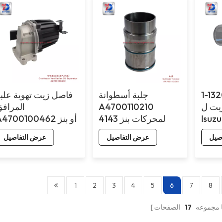
 تجميع
جلبة أسطوانة
فاصل زيت تهوية علب
زيت ل
A4700110210
المراف
Isuz
لمحركات بنز 4143
A4700100462 أو بن
4143
صيل
عرض التفاصيل
عرض التفاصيل
1
2
3
4
5
6
7
8
 مجموعه
17